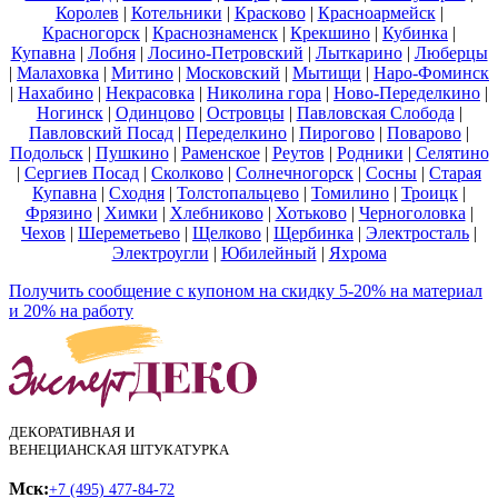
Королев
|
Котельники
|
Красково
|
Красноармейск
|
Красногорск
|
Краснознаменск
|
Крекшино
|
Кубинка
|
Купавна
|
Лобня
|
Лосино-Петровский
|
Лыткарино
|
Люберцы
|
Малаховка
|
Митино
|
Московский
|
Мытищи
|
Наро-Фоминск
|
Нахабино
|
Некрасовка
|
Николина гора
|
Ново-Переделкино
|
Ногинск
|
Одинцово
|
Островцы
|
Павловская Слобода
|
Павловский Посад
|
Переделкино
|
Пирогово
|
Поварово
|
Подольск
|
Пушкино
|
Раменское
|
Реутов
|
Родники
|
Селятино
|
Сергиев Посад
|
Сколково
|
Солнечногорск
|
Сосны
|
Старая
Купавна
|
Сходня
|
Толстопальцево
|
Томилино
|
Троицк
|
Фрязино
|
Химки
|
Хлебниково
|
Хотьково
|
Черноголовка
|
Чехов
|
Шереметьево
|
Щелково
|
Щербинка
|
Электросталь
|
Электроугли
|
Юбилейный
|
Яхрома
Получить сообщение с купоном на скидку 5-20% на материал
и 20% на работу
ДЕКОРАТИВНАЯ И
ВЕНЕЦИАНСКАЯ ШТУКАТУРКА
Мск:
+7 (495) 477-84-72