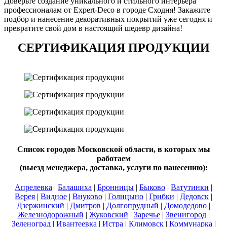
Доверьте создание уникального и стильного интерьера
профессионалам от Expert-Deco в городе Сходня! Закажите
подбор и нанесение декоративных покрытий уже сегодня и
превратите свой дом в настоящий шедевр дизайна!
СЕРТИФИКАЦИЯ ПРОДУКЦИИ
Список городов Московской области, в которых мы
работаем
(выезд менеджера, доставка, услуги по нанесению):
Апрелевка
|
Балашиха
|
Бронницы
|
Быково
|
Ватутинки
|
Верея
|
Видное
|
Внуково
|
Голицыно
|
Грибки
|
Дедовск
|
Дзержинский
|
Дмитров
|
Долгопрудный
|
Домодедово
|
Железнодорожный
|
Жуковский
|
Заречье
|
Звенигород
|
Зеленоград
|
Ивантеевка
|
Истра
|
Климовск
|
Коммунарка
|