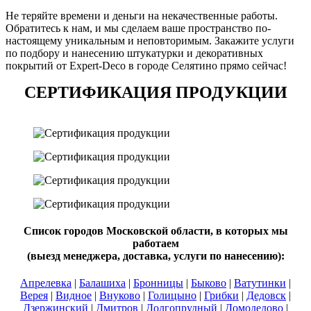
Не теряйте времени и деньги на некачественные работы.
Обратитесь к нам, и мы сделаем ваше пространство по-
настоящему уникальным и неповторимым. Закажите услуги
по подбору и нанесению штукатурки и декоративных
покрытий от Expert-Deco в городе Селятино прямо сейчас!
СЕРТИФИКАЦИЯ ПРОДУКЦИИ
Список городов Московской области, в которых мы
работаем
(выезд менеджера, доставка, услуги по нанесению):
Апрелевка
|
Балашиха
|
Бронницы
|
Быково
|
Ватутинки
|
Верея
|
Видное
|
Внуково
|
Голицыно
|
Грибки
|
Дедовск
|
Дзержинский
|
Дмитров
|
Долгопрудный
|
Домодедово
|