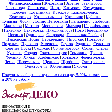
Железнодорожный
|
Жуковский
|
Заречье
|
Звенигород
|
Зеленоград
|
Ивантеевка
|
Истра
|
Климовск
|
Коммунарка
|
Королев
|
Котельники
|
Красково
|
Красноармейск
|
Красногорск
|
Краснознаменск
|
Крекшино
|
Кубинка
|
Купавна
|
Лобня
|
Лосино-Петровский
|
Лыткарино
|
Люберцы
|
Малаховка
|
Митино
|
Московский
|
Мытищи
|
Наро-Фоминск
|
Нахабино
|
Некрасовка
|
Николина гора
|
Ново-Переделкино
|
Ногинск
|
Одинцово
|
Островцы
|
Павловская Слобода
|
Павловский Посад
|
Переделкино
|
Пирогово
|
Поварово
|
Подольск
|
Пушкино
|
Раменское
|
Реутов
|
Родники
|
Селятино
|
Сергиев Посад
|
Сколково
|
Солнечногорск
|
Сосны
|
Старая
Купавна
|
Сходня
|
Толстопальцево
|
Томилино
|
Троицк
|
Фрязино
|
Химки
|
Хлебниково
|
Хотьково
|
Черноголовка
|
Чехов
|
Шереметьево
|
Щелково
|
Щербинка
|
Электросталь
|
Электроугли
|
Юбилейный
|
Яхрома
Получить сообщение с купоном на скидку 5-20% на материал
и 20% на работу
ДЕКОРАТИВНАЯ И
ВЕНЕЦИАНСКАЯ ШТУКАТУРКА