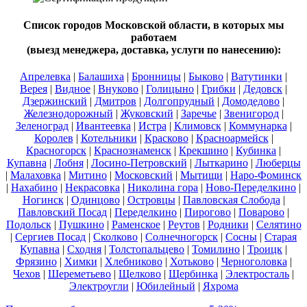
Список городов Московской области, в которых мы
работаем
(выезд менеджера, доставка, услуги по нанесению):
Апрелевка
|
Балашиха
|
Бронницы
|
Быково
|
Ватутинки
|
Верея
|
Видное
|
Внуково
|
Голицыно
|
Грибки
|
Дедовск
|
Дзержинский
|
Дмитров
|
Долгопрудный
|
Домодедово
|
Железнодорожный
|
Жуковский
|
Заречье
|
Звенигород
|
Зеленоград
|
Ивантеевка
|
Истра
|
Климовск
|
Коммунарка
|
Королев
|
Котельники
|
Красково
|
Красноармейск
|
Красногорск
|
Краснознаменск
|
Крекшино
|
Кубинка
|
Купавна
|
Лобня
|
Лосино-Петровский
|
Лыткарино
|
Люберцы
|
Малаховка
|
Митино
|
Московский
|
Мытищи
|
Наро-Фоминск
|
Нахабино
|
Некрасовка
|
Николина гора
|
Ново-Переделкино
|
Ногинск
|
Одинцово
|
Островцы
|
Павловская Слобода
|
Павловский Посад
|
Переделкино
|
Пирогово
|
Поварово
|
Подольск
|
Пушкино
|
Раменское
|
Реутов
|
Родники
|
Селятино
|
Сергиев Посад
|
Сколково
|
Солнечногорск
|
Сосны
|
Старая
Купавна
|
Сходня
|
Толстопальцево
|
Томилино
|
Троицк
|
Фрязино
|
Химки
|
Хлебниково
|
Хотьково
|
Черноголовка
|
Чехов
|
Шереметьево
|
Щелково
|
Щербинка
|
Электросталь
|
Электроугли
|
Юбилейный
|
Яхрома