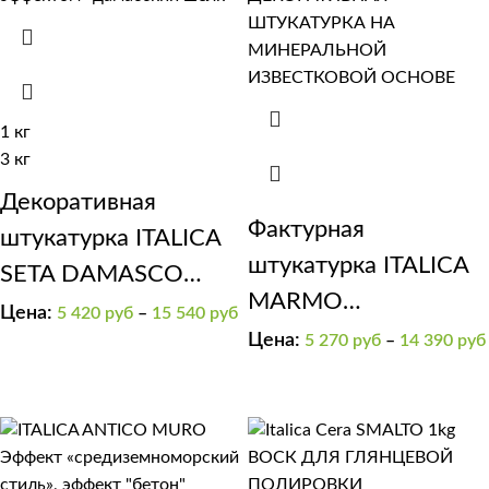
1 кг
3 кг
Декоративная
Фактурная
штукатурка ITALICA
штукатурка ITALICA
SETA DAMASCO
MARMO
классический шелк
Цена:
5 420
руб
–
15 540
руб
TRAVERTINO 500
Цена:
5 270
руб
–
14 390
руб