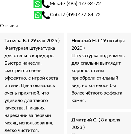
Мск:
+7 (495) 477-84-72
Спб:
+7 (495) 477-84-72
Отзывы
Татьяна Б.
( 29 мая 2025 )
Николай Н.
( 19 октября
Фактурная штукатурка
2020 )
для стены в коридоре.
Штукатурка под камень
Быстро нанесли,
для спальни выглядит
смотрится очень
хорошо, стены
эффектно, с игрой света
приобрели стильный
и тени. Цена оказалась
вид, но хотелось бы
очень приятной, что
более чёткого эффекта
удивило для такого
камня.
качества. Никаких
нареканий за первый
Дмитрий С.
( 8 апреля
месяц использования,
2023 )
легко чистится.