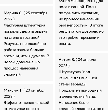
Купил микроцемент для
пола в ванной. Полы
Марина С.
( 25 сентября
получились крепкими,
2022 )
но процесс нанесения
Фактурная штукатурка
был непростым. В итоге
помогла сделать акцент
результатом доволен, но
на стене в гостиной.
это требует времени и
Результат неплохой, но
опыта.
работа заняла больше
времени, чем я думала. В
Артем В.
( 04 апреля
целом довольна, но
2025 )
процесс нанесения
Штукатурка "под
сложный.
камень" для внешней
стены веранды.
Максим Т.
( 20 октября
Придала ей природный
2023 )
и очень уютный вид.
Эффект от венецианской
Нанесение было
штукатурки просто
средней сложности, но с