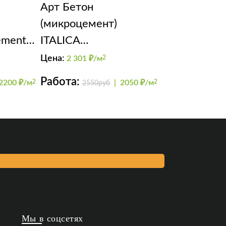
Арт Бетон
(микроцемент)
emento
ITALICA
цевый
SuperCEMENTO для
Цена:
2 301
₽/м
2
санузлов
Работа:
2200 ₽/м
2
|
2050 ₽/м
2
2550руб
Мы в соцсетях