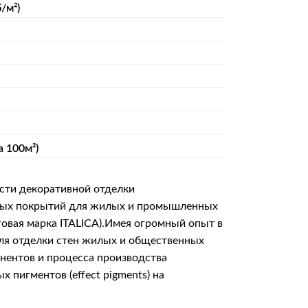
/м²)
а 100м²)
сти декоративной отделки
итных покрытий для жилых и промышленных
говая марка ITALICA).Имея огромный опыт в
для отделки стен жилых и общественных
онентов и процесса производства
пигментов (effect pigments) на