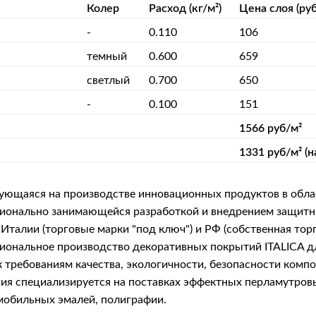
Колер
Расход (кг/м²)
Цена слоя (руб
-
0.110
106
темный
0.600
659
светлый
0.700
650
-
0.100
151
1566 руб/м²
1331 руб/м² (н
рующаяся на производстве инновационных продуктов в обла
фессионально занимающейся разработкой и внедрением защ
Италии (торговые марки "под ключ") и РФ (собственная тор
сиональное производство декоративных покрытий ITALICA 
 требованиям качества, экологичности, безопасности комп
я специализируется на поставках эффектных перламутровых 
мобильных эмалей, полиграфии.