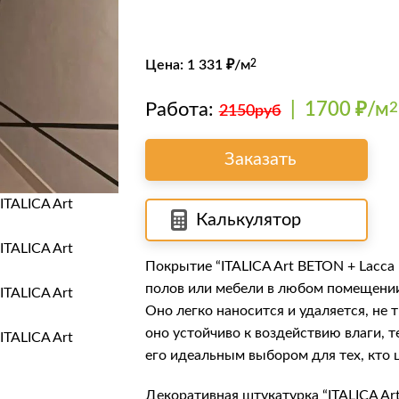
Цена:
1 331
₽/м
2
Работа:
|
1700 ₽/м
2
2150руб
Заказать
Калькулятор
Покрытие “ITALICA Art BETON + Lacca 
полов или мебели в любом помещении,
Оно легко наносится и удаляется, не
оно устойчиво к воздействию влаги, 
его идеальным выбором для тех, кто 
Декоративная штукатурка “ITALICA Art