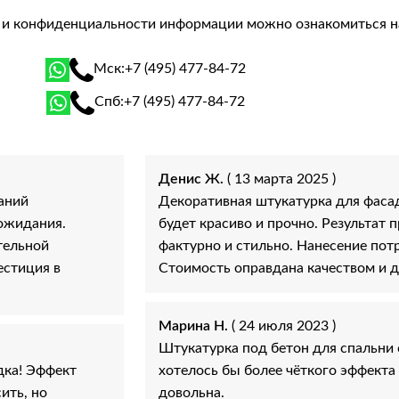
й и конфиденциальности информации можно ознакомиться 
Мск:
+7 (495) 477-84-72
Спб:
+7 (495) 477-84-72
Денис Ж.
( 13 марта 2025 )
аний
Декоративная штукатурка для фасад
 ожидания.
будет красиво и прочно. Результат
тельной
фактурно и стильно. Нанесение пот
естиция в
Стоимость оправдана качеством и 
Марина Н.
( 24 июля 2023 )
Штукатурка под бетон для спальни 
дка! Эффект
хотелось бы более чёткого эффекта
ить, но
довольна.