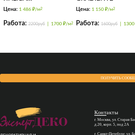
SuperCEMENTO FINE
Цена:
Цена:
1 486
₽/м
2
1 150
₽/м
2
Работа:
Работа:
|
1700 ₽/м
2
|
1300
2200руб
1600руб
ПОЛУЧИТЬ СООБЩ
Контакты
г. Москва, ул. Старая Б
д.20, корп. 5, под 2А
г. Санкт-Петебург, ул. 