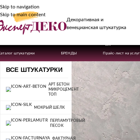
Skip to navigation
Skip to main content
Декоративная и
венецианская штукатурка
-20%
Каталог штукатурки
БРЕНДЫ
Прайс-лист на услу
ВСЕ ШТУКАТУРКИ
АРТ БЕТОН
МИКРОЦЕМЕНТ
ТОП
МОКРЫЙ ШЕЛК
ПЕРЛАМУТРОВЫЙ
ПЕСОК
ФАКТУРНАЯ