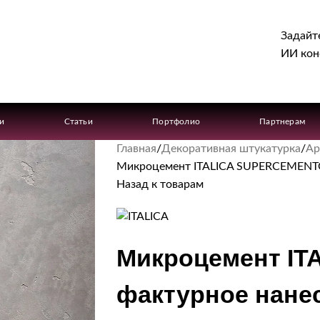
Задайт
ИИ кон
ги
Статьи
Портфолио
Партнерам
Главная
Декоративная штукатурка
Ар
Микроцемент ITALICA SUPERCEMENTO
Назад к товарам
Микроцемент I
фактурное нане