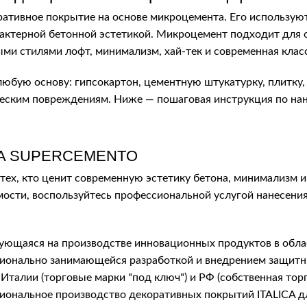
ративное покрытие на основе микроцемента. Его использую
рактерной бетонной эстетикой. Микроцемент подходит для о
ыми стилями лофт, минимализм, хай-тек и современная клас
юбую основу: гипсокартон, цементную штукатурку, плитку, 
ическим повреждениям. Ниже — пошаговая инструкция по на
LICA SUPERCEMENTO
тех, кто ценит современную эстетику бетона, минимализм и
ости, воспользуйтесь профессиональной услугой нанесения
рующаяся на производстве инновационных продуктов в обла
фессионально занимающейся разработкой и внедрением защ
Италии (торговые марки "под ключ") и РФ (собственная тор
сиональное производство декоративных покрытий ITALICA 