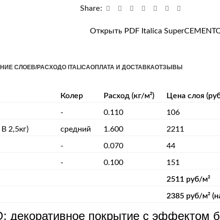
Share:
Открыть PDF Italica SuperCEMENT
НИЕ СЛОЕВ/РАСХОД
О ITALICA
ОПЛАТА И ДОСТАВКА
ОТЗЫВЫ
Колер
Расход (кг/м²)
Цена слоя (руб
-
0.110
106
B 2,5кг)
средний
1.600
2211
-
0.070
44
-
0.100
151
2511 руб/м²
2385 руб/м² (н
декоративное покрытие с эффектом б