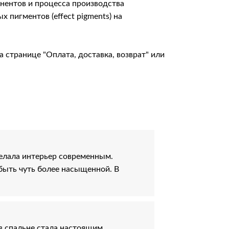
онентов и процесса производства
пигментов (effect pigments) на
на странице
"Оплата, доставка, возврат"
или
делала интерьер современным.
быть чуть более насыщенной. В
в спальне стала настоящим