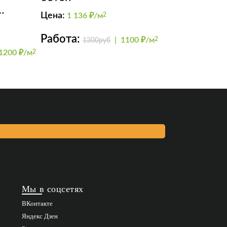
Цена:
1 136
₽/м
2
+ Perla
Работа:
|
1100 ₽/м
2
1300руб
1200 ₽/м
2
Мы в соцсетях
ВКонтакте
Яндекс Дзен