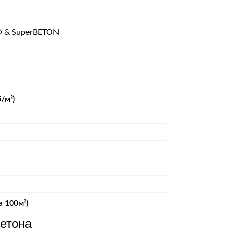
O & SuperBETON
/м²)
а 100м²)
етона