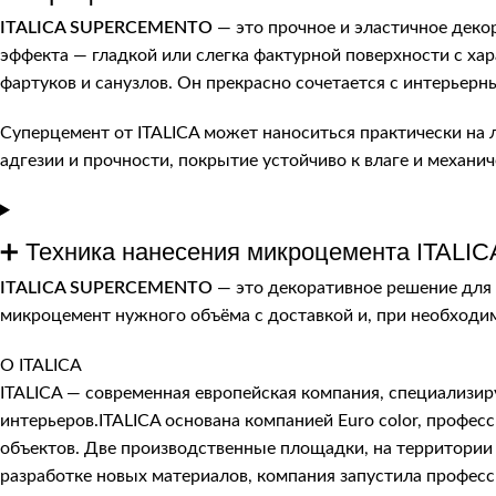
ITALICA SUPERCEMENTO
— это прочное и эластичное деко
эффекта — гладкой или слегка фактурной поверхности с ха
фартуков и санузлов. Он прекрасно сочетается с интерьерн
Суперцемент от ITALICA может наноситься практически на л
адгезии и прочности, покрытие устойчиво к влаге и механ
➕ Техника нанесения микроцемента ITA
ITALICA SUPERCEMENTO
— это декоративное решение для 
микроцемент нужного объёма с доставкой и, при необходим
О ITALICA
ITALICA — современная европейская компания, специализи
интерьеров.ITALICA основана компанией Euro color, про
объектов. Две производственные площадки, на территории 
разработке новых материалов, компания запустила профес