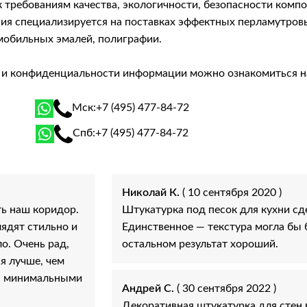
 требованиям качества, экологичности, безопасности комп
я специализируется на поставках эффектных перламутровых 
мобильных эмалей, полиграфии.
й и конфиденциальности информации можно ознакомиться 
Мск:
+7 (495) 477-84-72
Спб:
+7 (495) 477-84-72
Николай К.
( 10 сентября 2020 )
ь наш коридор.
Штукатурка под песок для кухни с
лядят стильно и
Единственное — текстура могла бы 
о. Очень рад,
остальном результат хороший.
я лучше, чем
 с минимальными
Андрей С.
( 30 сентября 2022 )
Декоративная штукатурка для стен 