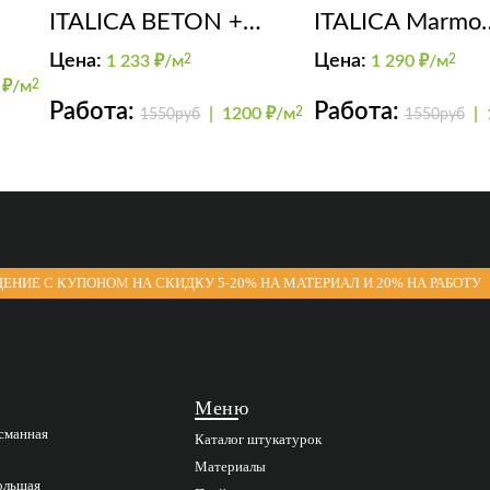
ITALICA BETON +
ITALICA Marmo
GRADIENTE +
Travertino Fine 
Цена:
Цена:
1 233
₽/м
2
1 290
₽/м
2
 ₽/м
2
FINISHMAT
Delicato
Работа:
Работа:
|
1200 ₽/м
2
|
1550руб
1550руб
ЕНИЕ С КУПОНОМ НА СКИДКУ 5-20% НА МАТЕРИАЛ И 20% НА РАБОТУ
Меню
асманная
Каталог штукатурок
Материалы
Большая