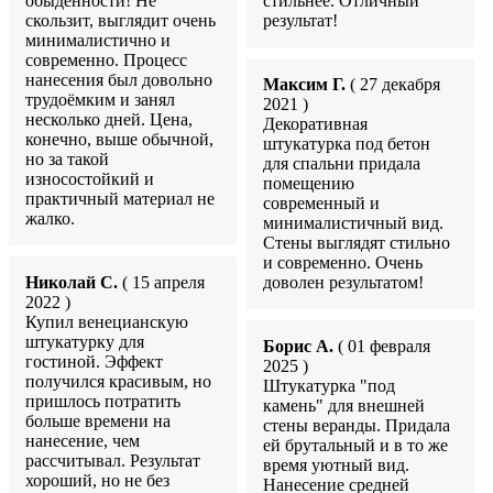
обыденности! Не
стильнее. Отличный
скользит, выглядит очень
результат!
минималистично и
современно. Процесс
нанесения был довольно
Максим Г.
( 27 декабря
трудоёмким и занял
2021 )
несколько дней. Цена,
Декоративная
конечно, выше обычной,
штукатурка под бетон
но за такой
для спальни придала
износостойкий и
помещению
практичный материал не
современный и
жалко.
минималистичный вид.
Стены выглядят стильно
и современно. Очень
Николай С.
( 15 апреля
доволен результатом!
2022 )
Купил венецианскую
штукатурку для
Борис А.
( 01 февраля
гостиной. Эффект
2025 )
получился красивым, но
Штукатурка "под
пришлось потратить
камень" для внешней
больше времени на
стены веранды. Придала
нанесение, чем
ей брутальный и в то же
рассчитывал. Результат
время уютный вид.
хороший, но не без
Нанесение средней