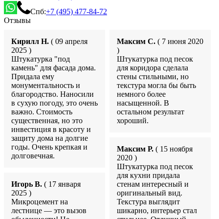
Спб:
+7 (495) 477-84-72
Отзывы
Кирилл Н.
( 09 апреля
Максим С.
( 7 июня 2020
2025 )
)
Штукатурка "под
Штукатурка под песок
камень" для фасада дома.
для коридора сделала
Придала ему
стены стильными, но
монументальность и
текстура могла бы быть
благородство. Наносили
немного более
в сухую погоду, это очень
насыщенной. В
важно. Стоимость
остальном результат
существенная, но это
хороший.
инвестиция в красоту и
защиту дома на долгие
годы. Очень крепкая и
Максим Р.
( 15 ноября
долговечная.
2020 )
Штукатурка под песок
для кухни придала
Игорь В.
( 17 января
стенам интересный и
2025 )
оригинальный вид.
Микроцемент на
Текстура выглядит
лестнице — это вызов
шикарно, интерьер стал