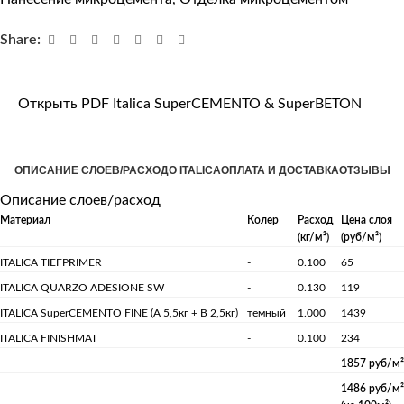
Share:
Открыть PDF Italica SuperCEMENTO & SuperBETON
ОПИСАНИЕ СЛОЕВ/РАСХОД
О ITALICA
ОПЛАТА И ДОСТАВКА
ОТЗЫВЫ
Описание слоев/расход
Материал
Колер
Расход
Цена слоя
(кг/м²)
(руб/м²)
ITALICA TIEFPRIMER
-
0.100
65
ITALICA QUARZO ADESIONE SW
-
0.130
119
ITALICA SuperCEMENTO FINE (А 5,5кг + B 2,5кг)
темный
1.000
1439
ITALICA FINISHMAT
-
0.100
234
1857 руб/м²
1486 руб/м²