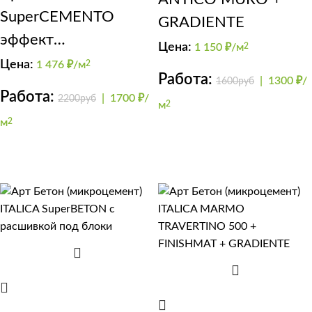
SuperCEMENTO
GRADIENTE
эффект
Цена:
1 150
₽/м
2
микроцемент
Цена:
1 476
₽/м
2
Работа:
|
1300 ₽/
1600руб
Работа:
|
1700 ₽/
2200руб
м
2
м
2