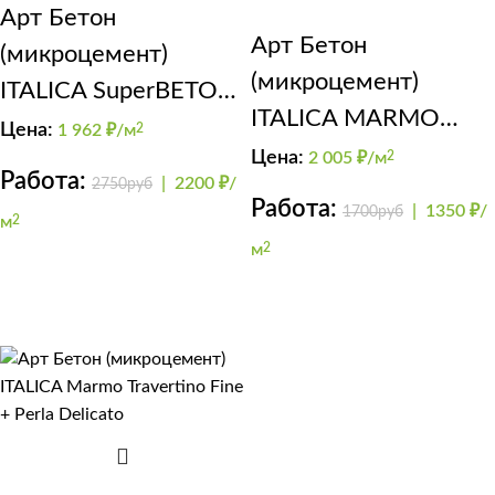
Арт Бетон
Арт Бетон
(микроцемент)
(микроцемент)
ITALICA SuperBETON
ITALICA MARMO
с расшивкой под
Цена:
1 962
₽/м
2
TRAVERTINO 500 +
Цена:
2 005
₽/м
2
блоки
Работа:
|
2200 ₽/
2750руб
FINISHMAT +
Работа:
|
1350 ₽/
1700руб
м
2
GRADIENTE
м
2