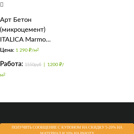
Арт Бетон
(микроцемент)
ITALICA Marmo
Travertino Fine + Perla
Цена:
1 290
₽/м
2
Delicato
Работа:
|
1200 ₽/
1550руб
м
2
ПОЛУЧИТЬ СООБЩЕНИЕ С КУПОНОМ НА СКИДКУ 5-20% НА
МАТЕРИАЛ И 20% НА РАБОТУ