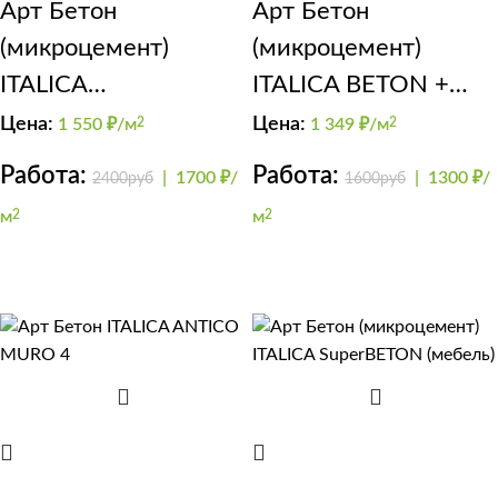
Арт Бетон
Арт Бетон
(микроцемент)
(микроцемент)
ITALICA
ITALICA BETON +
SuperCEMENTO
GRADIENTE
Цена:
Цена:
1 550
₽/м
2
1 349
₽/м
2
Работа:
Работа:
|
1700 ₽/
|
1300 ₽/
2400руб
1600руб
м
2
м
2