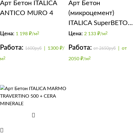
Арт Бетон ITALICA
Арт Бетон
ANTICO MURO 4
(микроцемент)
ITALICA SuperBETON
(мебель)
Цена:
Цена:
1 198
₽/м
2
2 133
₽/м
2
Работа:
Работа:
|
1300 ₽/
|
от
1600руб
от 2650руб
м
2
2050 ₽/м
2