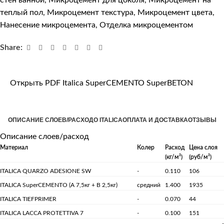
теплый пол
,
Микроцемент текстура
,
Микроцемент цвета
,
Нанесение микроцемента
,
Отделка микроцементом
Share:
Открыть PDF Italica SuperCEMENTO SuperBETON
ОПИСАНИЕ СЛОЕВ/РАСХОД
О ITALICA
ОПЛАТА И ДОСТАВКА
ОТЗЫВЫ
Описание слоев/расход
Материал
Колер
Расход
Цена слоя
(кг/м²)
(руб/м²)
ITALICA QUARZO ADESIONE SW
-
0.110
106
ITALICA SuperCEMENTO (А 7,5кг + B 2,5кг)
средний
1.400
1935
ITALICA TIEFPRIMER
-
0.070
44
ITALICA LACCA PROTETTIVA 7
-
0.100
151