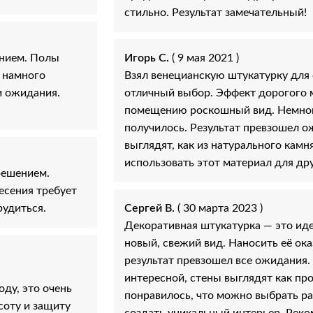
стильно. Результат замечательный!
ением. Полы
Игорь С.
( 9 мая 2021 )
л намного
Взял венецианскую штукатурку для 
и ожидания.
отличный выбор. Эффект дорогого м
помещению роскошный вид. Немного
получилось. Результат превзошел о
выглядят, как из натурального кам
использовать этот материал для др
решением.
есения требует
рудиться.
Сергей В.
( 30 марта 2023 )
Декоративная штукатурка — это ид
новый, свежий вид. Наносить её ока
результат превзошел все ожидания.
интересной, стены выглядят как пр
ду, это очень
понравилось, что можно выбрать ра
соту и защиту
создать уникальный интерьер. Реко