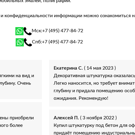
мобильных эмалей, полиграфии.
й и конфиденциальности информации можно ознакомиться 
Мск:
+7 (495) 477-84-72
Спб:
+7 (495) 477-84-72
Екатерина С.
( 14 мая 2023 )
гкими на вид и
Декоративная штукатурка оказалас
лубину. Очень
Легко наносится, но требует внимат
глубину и придала помещению особ
ожидания. Рекомендую!
тены приобрели
Алексей П.
( 3 ноября 2022 )
ного более
Купил штукатурку под бетон для оф
придаёт помещению индустриальный