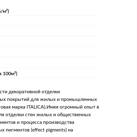
/м²)
а 100м²)
сти декоративной отделки
итных покрытий для жилых и промышленных
говая марка ITALICA).Имея огромный опыт в
для отделки стен жилых и общественных
онентов и процесса производства
пигментов (effect pigments) на