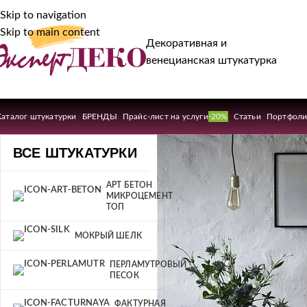
Skip to navigation
Skip to main content
Декоративная и
венецианская штукатурка
Каталог штукатурки
БРЕНДЫ
Прайс-лист на услуги
-20%
Статьи
Портфол
ВСЕ ШТУКАТУРКИ
АРТ БЕТОН
МИКРОЦЕМЕНТ
ТОП
МОКРЫЙ ШЕЛК
ПЕРЛАМУТРОВЫЙ
ПЕСОК
ФАКТУРНАЯ