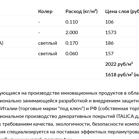
Колер
Расход (кг/м²)
Цена слоя (руб
-
0.110
106
-
2.000
1573
А)
светлый
0.170
186
светлый
0.060
157
2022 руб/м²
1618 руб/м² (н
рующаяся на производстве инновационных продуктов в обла
фессионально занимающейся разработкой и внедрением защ
Италии (торговые марки "под ключ") и РФ (собственная тор
сиональное производство декоративных покрытий ITALICA 
 требованиям качества, экологичности, безопасности комп
я специализируется на поставках эффектных перламутровых 