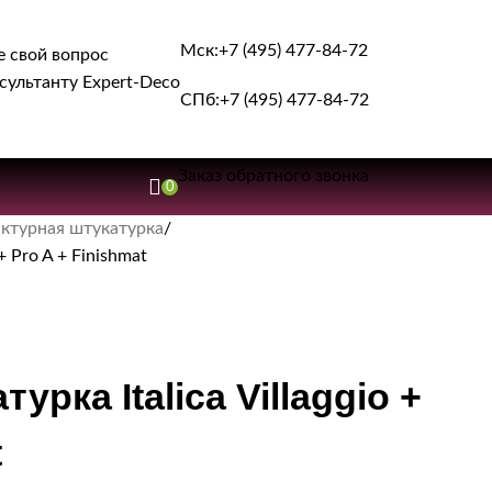
Мск:
+7 (495) 477-84-72
е свой вопрос
сультанту Expert-Deco
СПб:
+7 (495) 477-84-72
Заказ обратного звонка
0
ктурная штукатурка
+ Pro A + Finishmat
рка Italica Villaggio +
t