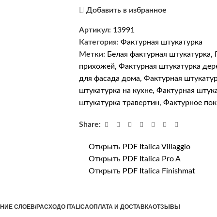
Добавить в избранное
Артикул:
13991
Категория:
Фактурная штукатурка
Метки:
Белая фактурная штукатурка
,
прихожей
,
Фактурная штукатурка дер
для фасада дома
,
Фактурная штукатур
штукатурка на кухне
,
Фактурная штука
штукатурка травертин
,
Фактурное пок
Share:
Открыть PDF Italica Villaggio
Открыть PDF Italica Pro A
Открыть PDF Italica Finishmat
НИЕ СЛОЕВ/РАСХОД
О ITALICA
ОПЛАТА И ДОСТАВКА
ОТЗЫВЫ