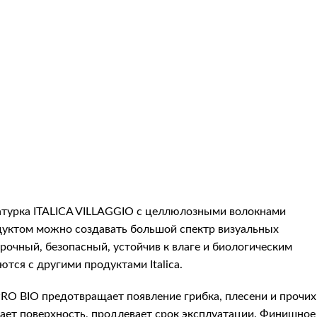
атурка
ITALICA VILLAGGIO
с целлюлозными волокнами
уктом можно создавать большой спектр визуальных
прочный, безопасный, устойчив к влаге и биологическим
тся с другими продуктами Italica.
PRO BIO
предотвращает появление грибка, плесени и прочих
щает поверхность, продлевает срок эксплуатации. Финишное