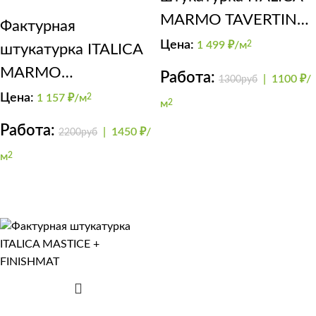
MARMO TAVERTINO
Фактурная
1000
Цена:
1 499
₽/м
2
штукатурка ITALICA
MARMO
Работа:
|
1100 ₽/
1300руб
TRAVERTINO 500 +
Цена:
1 157
₽/м
2
м
2
NUOVA VENEZIA 2
Работа:
|
1450 ₽/
2200руб
м
2