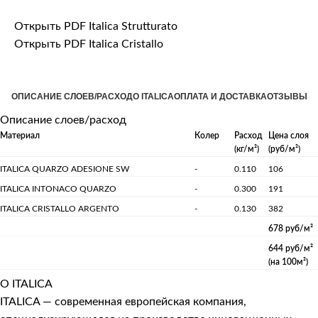
Открыть PDF Italica Strutturato
Открыть PDF Italica Cristallo
ОПИСАНИЕ СЛОЕВ/РАСХОД
О ITALICA
ОПЛАТА И ДОСТАВКА
ОТЗЫВЫ
Описание слоев/расход
Материал
Колер
Расход
Цена слоя
(кг/м²)
(руб/м²)
ITALICA QUARZO ADESIONE SW
-
0.110
106
ITALICA INTONACO QUARZO
-
0.300
191
ITALICA CRISTALLO ARGENTO
-
0.130
382
678 руб/м²
644 руб/м²
(на 100м²)
О ITALICA
ITALICA — современная европейская компания,