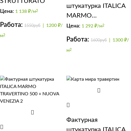
STRUTTURATO
штукатурка ITALICA
Цена:
1 138
₽/м
2
MARMO
Работа:
TRAVERTINO 500 +
|
1200 ₽/
1550руб
Цена:
1 292
₽/м
2
GRADIENTE
м
2
Работа:
|
1300 ₽/
1600руб
м
2
Фактурная
штукатурка ITALICA