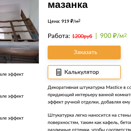
мазанка
Цена:
919
₽/м
2
Работа:
|
900 ₽/м
2
1200руб
Заказать
Калькулятор
Декоративная штукатурка Mastice в со
придающий интерьеру ванной комнаты
эффект ручной отделки, добавляя ему
Штукатурка легко наносится на стены
поверхностям, таким как кафель, бето
различные оттенки, чтобы соответств