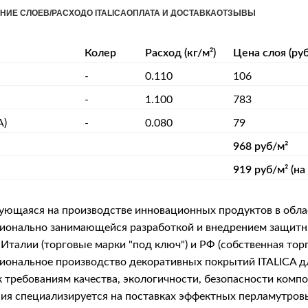
НИЕ СЛОЕВ/РАСХОД
О ITALICA
ОПЛАТА И ДОСТАВКА
ОТЗЫВЫ
Колер
Расход (кг/м²)
Цена слоя (руб
-
0.110
106
-
1.100
783
А)
-
0.080
79
968 руб/м²
919 руб/м² (на
рующаяся на производстве инновационных продуктов в обла
фессионально занимающейся разработкой и внедрением защ
Италии (торговые марки "под ключ") и РФ (собственная тор
сиональное производство декоративных покрытий ITALICA 
 требованиям качества, экологичности, безопасности комп
я специализируется на поставках эффектных перламутровых 