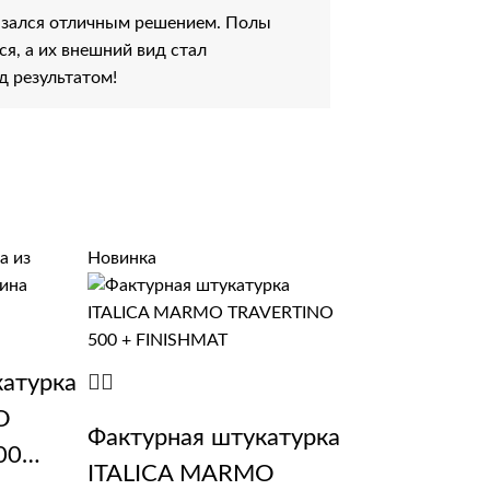
азался отличным решением. Полы
я, а их внешний вид стал
д результатом!
Новинка
катурка
O
Фактурная штукатурка
00
ITALICA MARMO