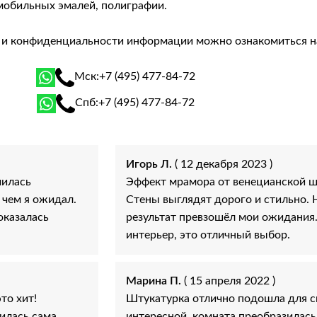
мобильных эмалей, полиграфии.
й и конфиденциальности информации можно ознакомиться 
Мск:
+7 (495) 477-84-72
Спб:
+7 (495) 477-84-72
Игорь Л.
( 12 декабря 2023 )
чилась
Эффект мрамора от венецианской ш
 чем я ожидал.
Стены выглядят дорого и стильно. 
оказалась
результат превзошёл мои ожидания.
интерьер, это отличный выбор.
Марина П.
( 15 апреля 2022 )
то хит!
Штукатурка отлично подошла для сп
илась сама,
интересной, комната преобразилас