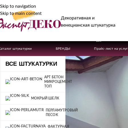
Skip to navigation
Skip to main content
Декоративная и
венецианская штукатурка
-20%
Каталог штукатурки
БРЕНДЫ
Прайс-лист на услу
ВСЕ ШТУКАТУРКИ
АРТ БЕТОН
МИКРОЦЕМЕНТ
ТОП
МОКРЫЙ ШЕЛК
ПЕРЛАМУТРОВЫЙ
ПЕСОК
ФАКТУРНАЯ