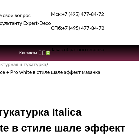
Мск:
+7 (495) 477-84-72
е свой вопрос
сультанту Expert-Deco
СПб:
+7 (495) 477-84-72
Заказ обратного звонка
0
Контакты
ктурная штукатурка
ce + Pro white в стиле шале эффект мазанка
катурка Italica
ite в стиле шале эффект