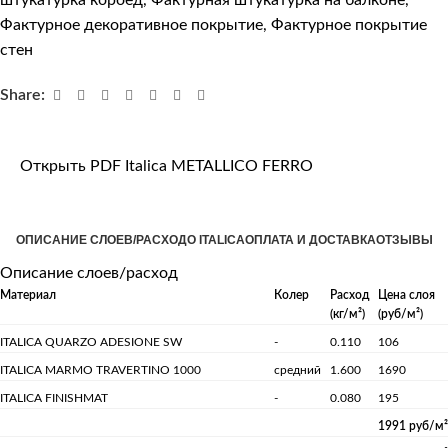
Фактурное декоративное покрытие
,
Фактурное покрытие
стен
Share:
Открыть PDF Italica METALLICO FERRO
ОПИСАНИЕ СЛОЕВ/РАСХОД
О ITALICA
ОПЛАТА И ДОСТАВКА
ОТЗЫВЫ
Описание слоев/расход
Материал
Колер
Расход
Цена слоя
(кг/м²)
(руб/м²)
ITALICA QUARZO ADESIONE SW
-
0.110
106
ITALICA MARMO TRAVERTINO 1000
средний
1.600
1690
ITALICA FINISHMAT
-
0.080
195
1991 руб/м²