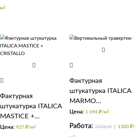
м
2
Фактурная
штукатурка ITALICA
Фактурная
MARMO
штукатурка ITALICA
TRAVERTINO 1000
Цена:
1 694
₽/м
2
MASTICE +
(эффект травертин)
Работа:
CRISTALLO
|
1300 ₽/
Цена:
1600руб
927
₽/м
2
2