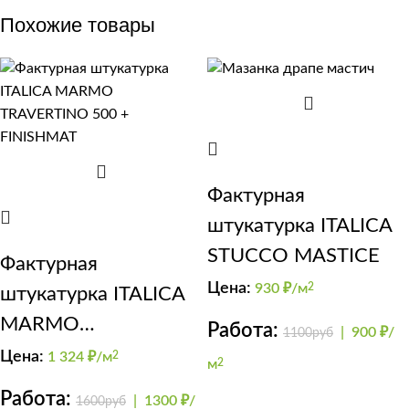
Похожие товары
Фактурная
штукатурка ITALICA
STUCCO MASTICE
Фактурная
Цена:
930
₽/м
2
штукатурка ITALICA
MARMO
Работа:
|
900 ₽/
1100руб
TRAVERTINO 500 +
Цена:
1 324
₽/м
2
м
2
FINISHMAT
Работа:
|
1300 ₽/
1600руб