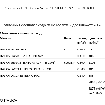
Открыть PDF Italica SuperCEMENTO & SuperBETON
ОПИСАНИЕ СЛОЕВ/РАСХОД
О ITALICA
ОПЛАТА И ДОСТАВКА
ОТЗЫВЫ
Описание слоев/расход
Материал
Колер
Расход
Цена слоя
(кг/м²)
(руб/м²)
ITALICA TIEFPRIMER
-
0.100
65
ITALICA QUARZO ADESIONE SW
-
0.110
106
ITALICA SuperCEMENTO (А 7,5кг + B 2,5кг)
средний
0.800
1106
ITALICA LACCA ESTREMO PROTECTOR
-
0.080
181
ITALICA LACCA ESTREMO PU2
-
0.140
886
2343 руб/м²
1874 руб/м²
(на 100м²)
О ITALICA