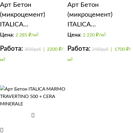
Арт Бетон
Арт Бетон
(микроцемент)
(микроцемент)
ITALICA
ITALICA
Supercemento на
SuperCemento
Цена:
Цена:
2 285
₽/м
2
2 220
₽/м
2
полу + глянцевый
лестница
Работа:
Работа:
|
2200 ₽/
|
1700 ₽/
3050руб
2400руб
лак
м
2
м
2