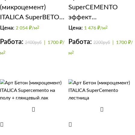
(микроцемент)
SuperCEMENTO
ITALICA SuperBETON
эффект
(для стен)
микроцемент
Цена:
Цена:
2 054
₽/м
2
1 476
₽/м
2
Работа:
Работа:
|
1700 ₽/
|
1700 ₽/
2400руб
2200руб
м
2
м
2