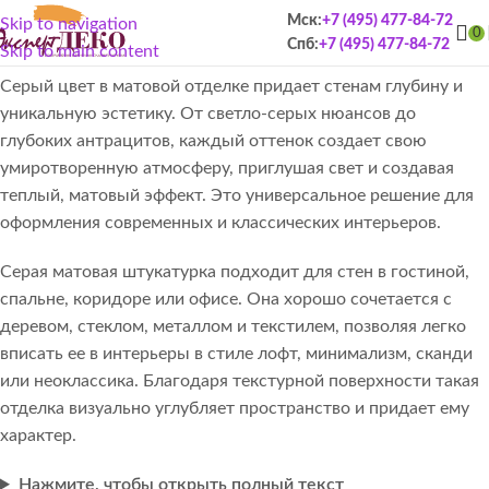
Серая матовая штукатурка
Мск:
+7 (495) 477-84-72
Skip to navigation
0
Спб:
+7 (495) 477-84-72
Skip to main content
Серый цвет в матовой отделке придает стенам глубину и
уникальную эстетику. От светло-серых нюансов до
глубоких антрацитов, каждый оттенок создает свою
умиротворенную атмосферу, приглушая свет и создавая
теплый, матовый эффект. Это универсальное решение для
оформления современных и классических интерьеров.
Серая матовая штукатурка подходит для стен в гостиной,
спальне, коридоре или офисе. Она хорошо сочетается с
деревом, стеклом, металлом и текстилем, позволяя легко
вписать ее в интерьеры в стиле лофт, минимализм, сканди
или неоклассика. Благодаря текстурной поверхности такая
отделка визуально углубляет пространство и придает ему
характер.
Нажмите, чтобы открыть полный текст