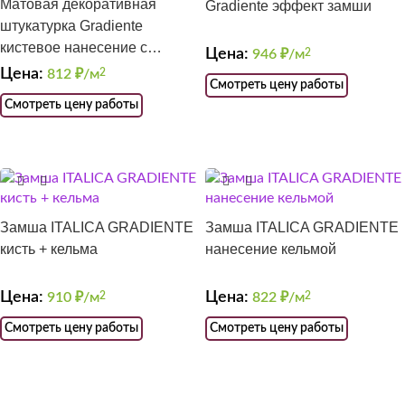
Матовая декоративная
Gradiente эффект замши
штукатурка Gradiente
кистевое нанесение с
Цена:
946
₽/м
2
эффектом замши
Цена:
812
₽/м
2
Смотреть цену работы
Смотреть цену работы
Замша ITALICA GRADIENTE
Замша ITALICA GRADIENTE
кисть + кельма
нанесение кельмой
Цена:
Цена:
910
₽/м
2
822
₽/м
2
Смотреть цену работы
Смотреть цену работы