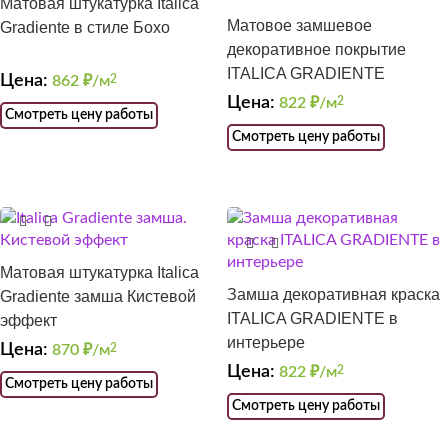
Матовая штукатурка Italica
Матовое замшевое
Gradiente в стиле Бохо
декоративное покрытие
ITALICA GRADIENTE
Цена:
862
₽/м
2
Цена:
822
₽/м
2
Смотреть цену работы
Смотреть цену работы
Матовая штукатурка Italica
Замша декоративная краска
Gradiente замша Кистевой
ITALICA GRADIENTE в
эффект
интерьере
Цена:
870
₽/м
2
Цена:
822
₽/м
2
Смотреть цену работы
Смотреть цену работы