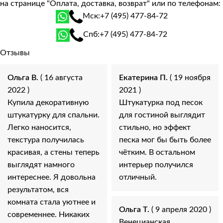
на странице
"Оплата, доставка, возврат"
или по телефонам:
Мск:
+7 (495) 477-84-72
Спб:
+7 (495) 477-84-72
Отзывы
Ольга В.
( 16 августа
Екатерина П.
( 19 ноября
2022 )
2021 )
Купила декоративную
Штукатурка под песок
штукатурку для спальни.
для гостиной выглядит
Легко наносится,
стильно, но эффект
текстура получилась
песка мог бы быть более
красивая, а стены теперь
чётким. В остальном
выглядят намного
интерьер получился
интереснее. Я довольна
отличный.
результатом, вся
комната стала уютнее и
Ольга Т.
( 9 апреля 2020 )
современнее. Никаких
Венецианская