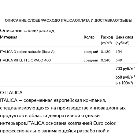
ОПИСАНИЕ СЛОЕВ/РАСХОД
О ITALICA
ОПЛАТА И ДОСТАВКА
ОТЗЫВЫ
Описание слоев/расход
Материал
Колер
Расход
Цена слоя
(кг/м²)
(руб/м²)
ITALICA 3 colore naturale (база А)
средний
0.130
154
ITALICA RIFLETTE OPACO 400
средний
0.140
549
703 руб/м²
668 руб/м²
(на 100м²)
О ITALICA
ITALICA — современная европейская компания,
специализирующаяся на производстве инновационных
продуктов в области декоративной отделки
интерьеров.ITALICA основана компанией Euro color,
профессионально занимающейся разработкой и