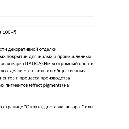
а 100м²)
сти декоративной отделки
итных покрытий для жилых и промышленных
говая марка ITALICA).Имея огромный опыт в
для отделки стен жилых и общественных
онентов и процесса производства
пигментов (effect pigments) на
на странице
"Оплата, доставка, возврат"
или