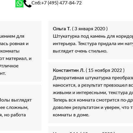
Спб:
+7 (495) 477-84-72
Ольга Т.
( 3 января 2020 )
шением для
Штукатурка под камень для коридо
лась ровная и
интерьера. Текстура придала им на
д комнаты
выглядит очень стильно.
от материал, и
Отличное
Константин Л.
( 15 ноября 2022 )
нт.
Декоративная штукатурка преобраз
наносится, а результат превзошел в
живыми и интересными, текстура до
Полы выглядят
Теперь вся комната смотрится по-др
лее сложным,
доволен результатом и уверен, что
я, но работа
комнаты в доме.