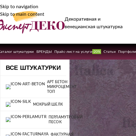
Skip to navigation
Skip to main content
Декоративная и
венецианская штукатурка
Каталог штукатурки
БРЕНДЫ
Прайс-лист на услуги
-20%
Статьи
Портфол
ВСЕ ШТУКАТУРКИ
АРТ БЕТОН
МИКРОЦЕМЕНТ
ТОП
МОКРЫЙ ШЕЛК
ПЕРЛАМУТРОВЫЙ
ПЕСОК
ФАКТУРНАЯ