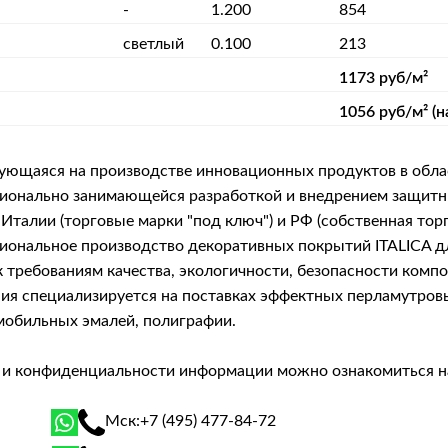
-
1.200
854
светлый
0.100
213
1173 руб/м²
1056 руб/м² (н
рующаяся на производстве инновационных продуктов в обла
фессионально занимающейся разработкой и внедрением защ
Италии (торговые марки "под ключ") и РФ (собственная тор
сиональное производство декоративных покрытий ITALICA 
 требованиям качества, экологичности, безопасности комп
я специализируется на поставках эффектных перламутровых 
мобильных эмалей, полиграфии.
й и конфиденциальности информации можно ознакомиться 
Мск:
+7 (495) 477-84-72