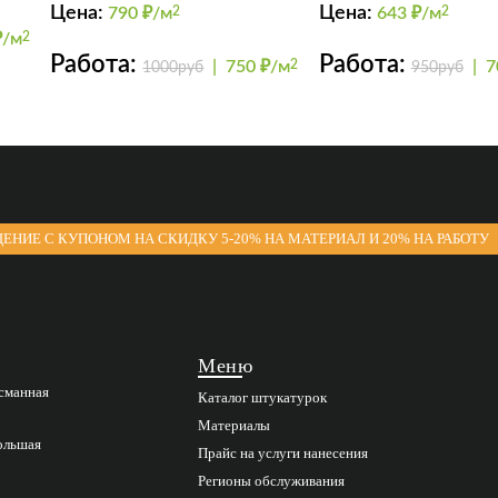
Цена:
Цена:
790
₽/м
2
643
₽/м
2
₽/м
2
Работа:
Работа:
|
750 ₽/м
2
|
7
1000руб
950руб
ЕНИЕ С КУПОНОМ НА СКИДКУ 5-20% НА МАТЕРИАЛ И 20% НА РАБОТУ
Меню
асманная
Каталог штукатурок
Материалы
Большая
Прайс на услуги нанесения
Регионы обслуживания