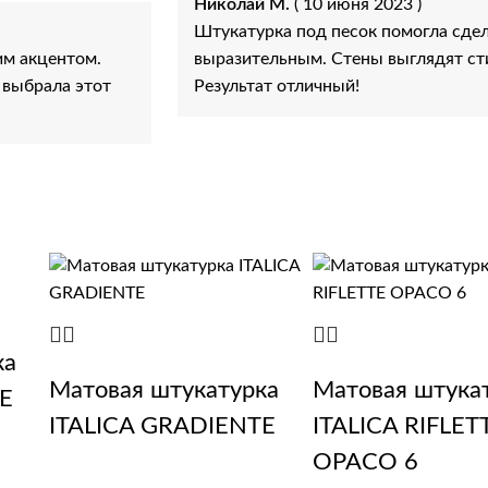
Николай М.
( 10 июня 2023 )
Штукатурка под песок помогла сдел
им акцентом.
выразительным. Стены выглядят сти
 выбрала этот
Результат отличный!
ка
Матовая штукатурка
Матовая штука
E
ITALICA GRADIENTE
ITALICA RIFLET
OPACO 6