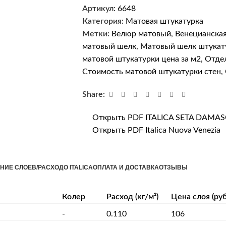
Артикул:
6648
Категория:
Матовая штукатурка
Метки:
Велюр матовый
,
Венецианская
матовый шелк
,
Матовый шелк штукат
матовой штукатурки цена за м2
,
Отдел
Стоимость матовой штукатурки стен
,
Share:
Открыть PDF ITALICA SETA DAMA
Открыть PDF Italica Nuova Venezia
НИЕ СЛОЕВ/РАСХОД
О ITALICA
ОПЛАТА И ДОСТАВКА
ОТЗЫВЫ
Колер
Расход (кг/м²)
Цена слоя (руб
-
0.110
106