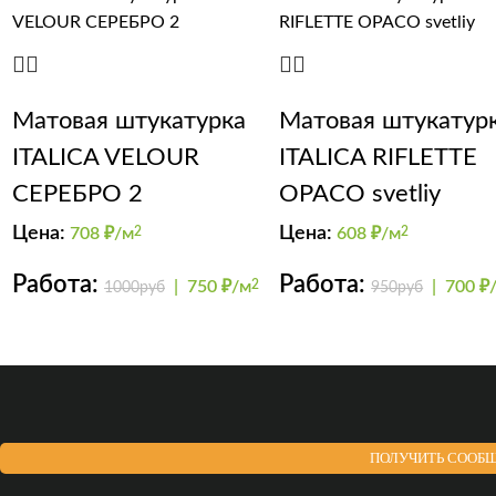
Матовая штукатурка
Матовая штукатур
ITALICA VELOUR
ITALICA RIFLETTE
СЕРЕБРО 2
OPACO svetliy
Цена:
Цена:
708
₽/м
2
608
₽/м
2
Работа:
Работа:
|
750 ₽/м
2
|
700 ₽
1000руб
950руб
ПОЛУЧИТЬ СООБЩ