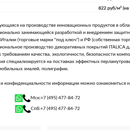
822 руб/м² (на
рующаяся на производстве инновационных продуктов в обла
фессионально занимающейся разработкой и внедрением защ
Италии (торговые марки "под ключ") и РФ (собственная тор
сиональное производство декоративных покрытий ITALICA 
 требованиям качества, экологичности, безопасности комп
я специализируется на поставках эффектных перламутровых 
мобильных эмалей, полиграфии.
й и конфиденциальности информации можно ознакомиться 
Мск:
+7 (495) 477-84-72
Спб:
+7 (495) 477-84-72