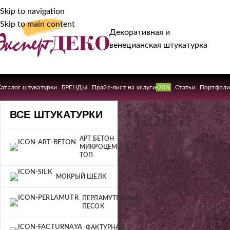
Skip to navigation
Skip to main content
Декоративная и
венецианская штукатурка
Каталог штукатурки
БРЕНДЫ
Прайс-лист на услуги
-20%
Статьи
Портфол
ВСЕ ШТУКАТУРКИ
АРТ БЕТОН
МИКРОЦЕМЕНТ
ТОП
МОКРЫЙ ШЕЛК
ПЕРЛАМУТРОВЫЙ
ПЕСОК
ФАКТУРНАЯ