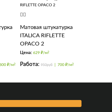
турка
Матовая штукатурка
ITALICA RIFLETTE
OPACO 2
Цена:
629
₽/м
2
Работа:
800 ₽/м
2
|
700 ₽/м
2
950руб