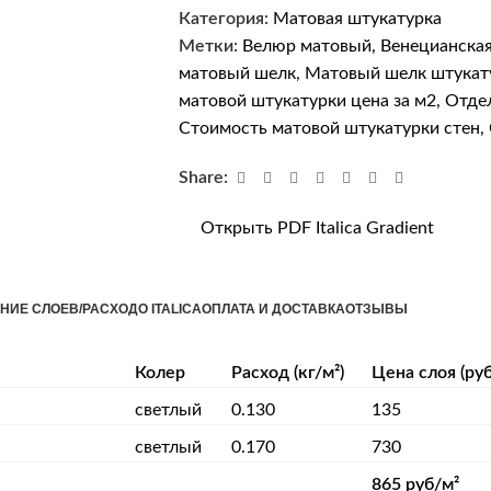
Категория:
Матовая штукатурка
Метки:
Велюр матовый
,
Венецианская
матовый шелк
,
Матовый шелк штукат
матовой штукатурки цена за м2
,
Отдел
Стоимость матовой штукатурки стен
,
Share:
Открыть PDF Italica Gradient
НИЕ СЛОЕВ/РАСХОД
О ITALICA
ОПЛАТА И ДОСТАВКА
ОТЗЫВЫ
Колер
Расход (кг/м²)
Цена слоя (руб
светлый
0.130
135
светлый
0.170
730
865 руб/м²