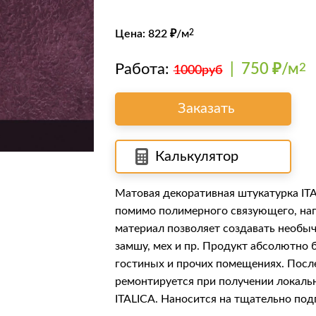
Цена:
822
₽/м
2
Работа:
|
750 ₽/м
2
1000руб
Заказать
Калькулятор
Матовая декоративная штукатурка
IT
помимо полимерного связующего, нап
материал позволяет создавать необы
замшу, мех и пр. Продукт абсолютно б
гостиных и прочих помещениях. Посл
ремонтируется при получении локаль
ITALICA. Наносится на тщательно по