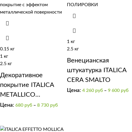
1 кг
0.15 кг
2.5 кг
1 кг
Венецианская
2.5 кг
штукатурка ITALICA
Декоративное
CERA SMALTO
покрытие ITALICA
Цена:
4 260
руб
–
9 600
руб
METALLICO
(кроющая краска с
Цена:
680
руб
–
8 730
руб
эффектом
металлической