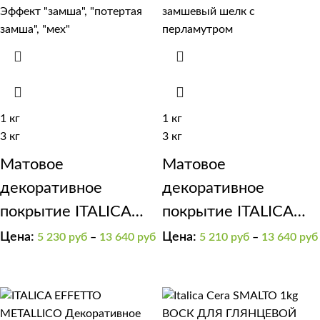
1 кг
1 кг
3 кг
3 кг
Матовое
Матовое
декоративное
декоративное
покрытие ITALICA
покрытие ITALICA
GRADIENTE эффект
VELOUR
Цена:
Цена:
5 230
руб
–
13 640
руб
5 210
руб
–
13 640
руб
“замша”, “потертая
замша”