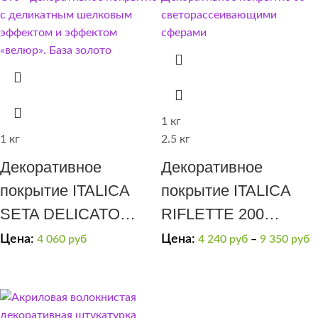
1 кг
1 кг
2.5 кг
Декоративное
Декоративное
покрытие ITALICA
покрытие ITALICA
SETA DELICATO
RIFLETTE 200
(эффект “мягкий
мерцающий бисер
Цена:
Цена:
4 060
руб
4 240
руб
–
9 350
руб
шелк”)(золотая)