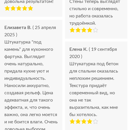
довольна результатом!
Стены теперь выглядят
стильно и современно,
но работа оказалась
трудоёмкой.
Елизавета В.
( 25 апреля
2025 )
Штукатурка "под
камень" для кухонного
Елена К.
( 19 сентября
фартука. Выглядит
2020 )
очень натурально,
Штукатурка под бетон
придала кухне уют и
для спальни оказалась
индивидуальность.
неплохим решением.
Наносили аккуратно,
Текстура придаёт
создавая рельеф. Цена
современный вид, но
адекватная для такого
она не так
эффекта, и, что очень
выразительна, как мне
важно, она легко моется
бы хотелось.
и не боится влаги. Очень
довольна выбором.