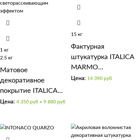
15 кг
Фактурная
1 кг
штукатурка ITALICA
2.5 кг
MARMO
Матовое
TRAVERTINO 1000
Цена:
14 390
руб
декоративное
покрытие ITALICA
RIFLETTE OPACO
Цена:
4 350
руб
–
9 880
руб
400