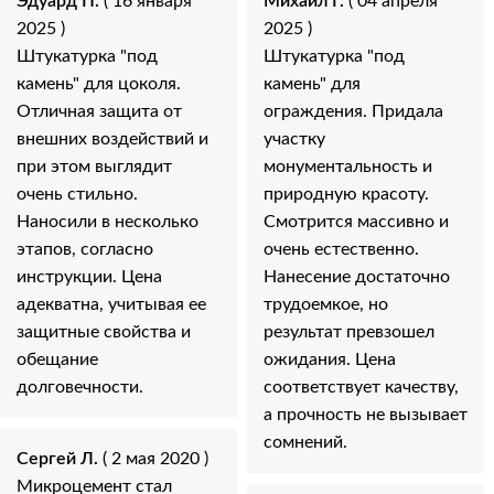
Эдуард П.
( 16 января
Михаил Г.
( 04 апреля
2025 )
2025 )
Штукатурка "под
Штукатурка "под
камень" для цоколя.
камень" для
Отличная защита от
ограждения. Придала
внешних воздействий и
участку
при этом выглядит
монументальность и
очень стильно.
природную красоту.
Наносили в несколько
Смотрится массивно и
этапов, согласно
очень естественно.
инструкции. Цена
Нанесение достаточно
адекватна, учитывая ее
трудоемкое, но
защитные свойства и
результат превзошел
обещание
ожидания. Цена
долговечности.
соответствует качеству,
а прочность не вызывает
сомнений.
Сергей Л.
( 2 мая 2020 )
Микроцемент стал