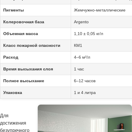
Пигменты
Жемчужно-металлические
Колеровочная база
Argento
Объемная масса
1,10 ± 0,05 кг/л
Класс пожарной опасности
КМ1
Расход
4–6 м²/л
Время высыхания слоя
1 час
Полное высыхание
6–12 часов
Упаковка
1 и 4 литра
Для
достижения
безупречного