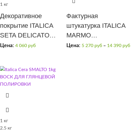
1 кг
Декоративное
Фактурная
покрытие ITALICA
штукатурка ITALICA
SETA DELICATO
MARMO
(эффект “мягкий
TRAVERTINO 500
Цена:
Цена:
4 060
руб
5 270
руб
–
14 390
руб
шелк”)(золотая)
1 кг
2.5 кг