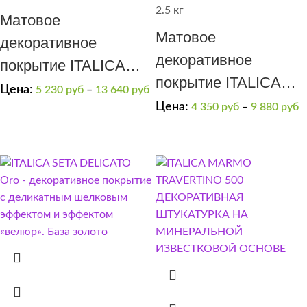
2.5 кг
Матовое
Матовое
декоративное
декоративное
покрытие ITALICA
покрытие ITALICA
GRADIENTE эффект
Цена:
5 230
руб
–
13 640
руб
RIFLETTE OPACO
Цена:
4 350
руб
–
9 880
руб
“замша”, “потертая
400
замша”