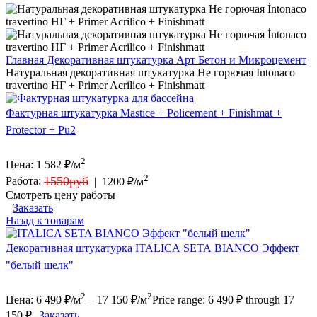
Главная
Декоративная штукатурка
Арт Бетон и Микроцемент
Натуральная декоративная штукатурка Не горючая Intonaco
travertino НГ + Primer Acrilico + Finishmatt
Фактурная штукатурка Mastice + Policement + Finishmat +
Protector + Pu2
2
Цена:
1 582
₽/м
2
1550руб
Работа:
|
1200 ₽/м
Смотреть цену работы
Заказать
Назад к товарам
Декоративная штукатурка ITALICA SETA BIANCO Эффект
"белый шелк"
2
2
Цена:
6 490
₽/м
–
17 150
₽/м
Price range: 6 490 ₽ through 17
150 ₽
Заказать