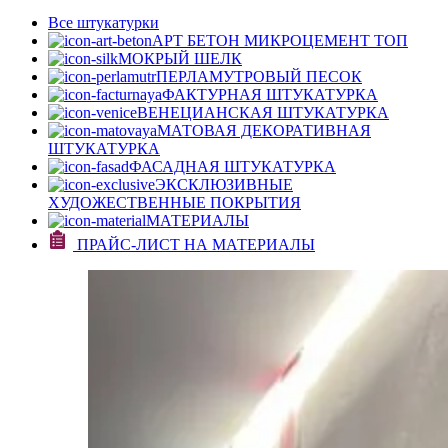
Все штукатурки
АРТ БЕТОН МИКРОЦЕМЕНТ
ТОП
МОКРЫЙ ШЕЛК
ПЕРЛАМУТРОВЫЙ ПЕСОК
ФАКТУРНАЯ ШТУКАТУРКА
ВЕНЕЦИАНСКАЯ ШТУКАТУРКА
МАТОВАЯ ДЕКОРАТИВНАЯ
ШТУКАТУРКА
ФАСАДНАЯ ШТУКАТУРКА
ЭКСКЛЮЗИВНЫЕ
ХУДОЖЕСТВЕННЫЕ ПОКРЫТИЯ
МАТЕРИАЛЫ
ПРАЙС-ЛИСТ НА МАТЕРИАЛЫ