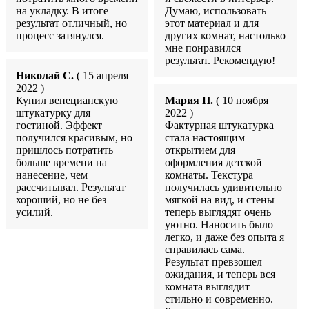
на укладку. В итоге
Думаю, использовать
результат отличный, но
этот материал и для
процесс затянулся.
других комнат, настолько
мне понравился
результат. Рекомендую!
Николай С.
( 15 апреля
2022 )
Купил венецианскую
Мария П.
( 10 ноября
штукатурку для
2022 )
гостиной. Эффект
Фактурная штукатурка
получился красивым, но
стала настоящим
пришлось потратить
открытием для
больше времени на
оформления детской
нанесение, чем
комнаты. Текстура
рассчитывал. Результат
получилась удивительно
хороший, но не без
мягкой на вид, и стены
усилий.
теперь выглядят очень
уютно. Наносить было
легко, и даже без опыта я
справилась сама.
Результат превзошел
ожидания, и теперь вся
комната выглядит
стильно и современно.