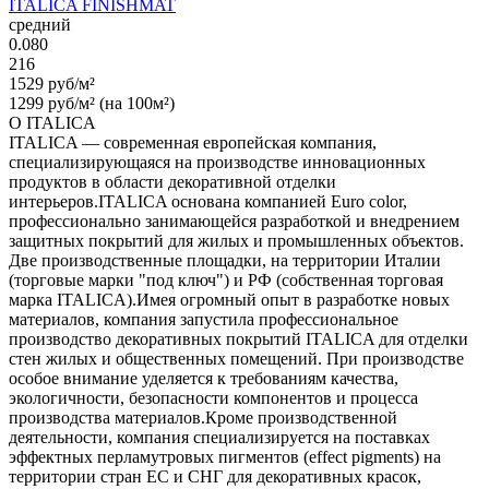
ITALICA FINISHMAT
средний
0.080
216
1529 руб/м²
1299 руб/м² (на 100м²)
О ITALICA
ITALICA — современная европейская компания,
специализирующаяся на производстве инновационных
продуктов в области декоративной отделки
интерьеров.ITALICA основана компанией Euro color,
профессионально занимающейся разработкой и внедрением
защитных покрытий для жилых и промышленных объектов.
Две производственные площадки, на территории Италии
(торговые марки "под ключ") и РФ (собственная торговая
марка ITALICA).Имея огромный опыт в разработке новых
материалов, компания запустила профессиональное
производство декоративных покрытий ITALICA для отделки
стен жилых и общественных помещений. При производстве
особое внимание уделяется к требованиям качества,
экологичности, безопасности компонентов и процесса
производства материалов.Кроме производственной
деятельности, компания специализируется на поставках
эффектных перламутровых пигментов (effect pigments) на
территории стран ЕС и СНГ для декоративных красок,