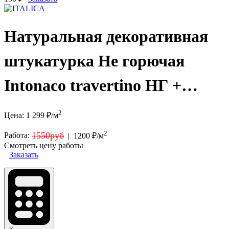
Натуральная декоративная
штукатурка Не горючая
Intonaco travertino НГ +
Primer Acrilico + Finishmatt
2
Цена:
1 299
₽/м
2
1550руб
Работа:
|
1200 ₽/м
Смотреть цену работы
Заказать