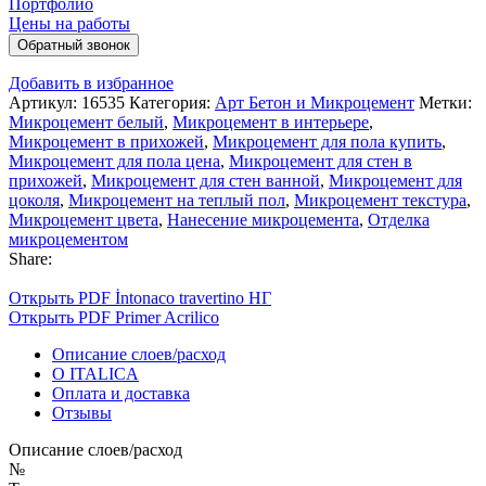
Портфолио
Цены на работы
Обратный звонок
Добавить в избранное
Артикул:
16535
Категория:
Арт Бетон и Микроцемент
Метки:
Микроцемент белый
,
Микроцемент в интерьере
,
Микроцемент в прихожей
,
Микроцемент для пола купить
,
Микроцемент для пола цена
,
Микроцемент для стен в
прихожей
,
Микроцемент для стен ванной
,
Микроцемент для
цоколя
,
Микроцемент на теплый пол
,
Микроцемент текстура
,
Микроцемент цвета
,
Нанесение микроцемента
,
Отделка
микроцементом
Share:
Открыть PDF İntonaco travertino НГ
Открыть PDF Primer Acrilico
Описание слоев/расход
О ITALICA
Оплата и доставка
Отзывы
Описание слоев/расход
№