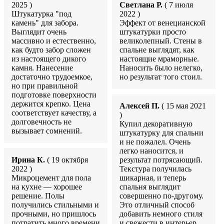
2025 )
Светлана Р.
( 7 июля
Штукатурка "под
2022 )
камень" для забора.
Эффект от венецианской
Выглядит очень
штукатурки просто
массивно и естественно,
великолепный. Стены в
как будто забор сложен
спальне выглядят, как
из настоящего дикого
настоящие мраморные.
камня. Нанесение
Наносить было нелегко,
достаточно трудоемкое,
но результат того стоил.
но при правильной
подготовке поверхности
держится крепко. Цена
Алексей П.
( 15 мая 2021
соответствует качеству, а
)
долговечность не
Купил декоративную
вызывает сомнений.
штукатурку для спальни
и не пожалел. Очень
легко наносится, и
Ирина К.
( 19 октября
результат потрясающий.
2022 )
Текстура получилась
Микроцемент для пола
шикарная, и теперь
на кухне — хорошее
спальня выглядит
решение. Полы
совершенно по-другому.
получились стильными и
Это отличный способ
прочными, но пришлось
добавить немного стиля
потратить много времени
и свежести в интерьер.