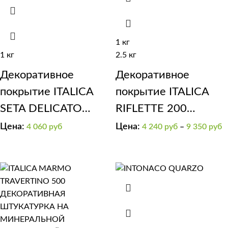
1 кг
1 кг
2.5 кг
Декоративное
Декоративное
покрытие ITALICA
покрытие ITALICA
SETA DELICATO
RIFLETTE 200
(эффект “мягкий
мерцающий бисер
Цена:
Цена:
4 060
руб
4 240
руб
–
9 350
руб
шелк”)(золотая)