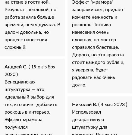
на стене в гостиной.
Эффект "мрамора"
Результат неплохой, но
завораживает, придает
работа заняла больше
комнате нежность и
времени, чем я думала. В
роскошь. Техника
целом довольна, но
нанесения очень
процесс нанесения
сложная, но мастер
сложный.
справился блестяще.
Дорого, но эта красота
стоит каждого рубля и,
Андрей С.
( 19 октября
я уверена, будет
2020 )
радовать нас очень
Венецианская
долго.
штукатурка — это
идеальный выбор для
тех, кто хочет добавить
Николай В.
( 4 мая 2023 )
роскошь в интерьер.
Использовал
Эффект мрамора
декоративную
получился
штукатурку для
впечатляющим, но на
коридора. Результат