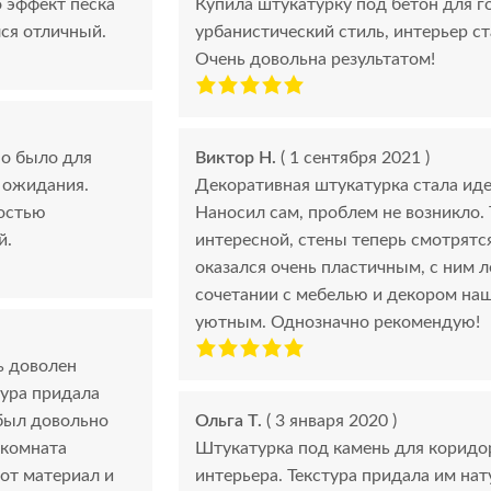
о эффект песка
Купила штукатурку под бетон для г
лся отличный.
урбанистический стиль, интерьер с
Очень довольна результатом!
но было для
Виктор Н.
( 1 сентября 2021 )
е ожидания.
Декоративная штукатурка стала ид
ностью
Наносил сам, проблем не возникло.
й.
интересной, стены теперь смотрятс
оказался очень пластичным, с ним л
сочетании с мебелью и декором наш
уютным. Однозначно рекомендую!
ь доволен
тура придала
был довольно
Ольга Т.
( 3 января 2020 )
 комната
Штукатурка под камень для коридо
от материал и
интерьера. Текстура придала им на