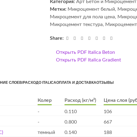
Категория:
Арт Бетон и Микроцемент
Метки:
Микроцемент белый
,
Микроце
Микроцемент для пола цена
,
Микроце
Микроцемент текстура
,
Микроцемент
Share:
Открыть PDF Italica Beton
Открыть PDF Italica Gradient
НИЕ СЛОЕВ/РАСХОД
О ITALICA
ОПЛАТА И ДОСТАВКА
ОТЗЫВЫ
Колер
Расход (кг/м²)
Цена слоя (руб
-
0.110
106
-
0.800
667
С)
темный
0.140
188