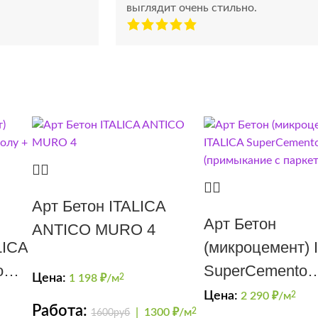
выглядит очень стильно.
Арт Бетон ITALICA
Арт Бетон
ANTICO MURO 4
LICA
(микроцемент) 
олу
SuperCemento
Цена:
1 198
₽/м
2
(примыкание с
Цена:
2 290
₽/м
2
Работа:
|
1300 ₽/м
2
1600руб
паркетом)