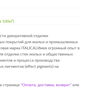
а 100м²)
сти декоративной отделки
итных покрытий для жилых и промышленных
говая марка ITALICA).Имея огромный опыт в
для отделки стен жилых и общественных
онентов и процесса производства
пигментов (effect pigments) на
на странице
"Оплата, доставка, возврат"
или