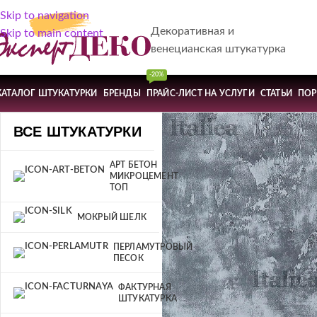
Skip to navigation
Декоративная и
Skip to main content
венецианская штукатурка
-20%
КАТАЛОГ ШТУКАТУРКИ
БРЕНДЫ
ПРАЙС-ЛИСТ НА УСЛУГИ
СТАТЬИ
ПО
ВСЕ ШТУКАТУРКИ
АРТ БЕТОН
МИКРОЦЕМЕНТ
ТОП
МОКРЫЙ ШЕЛК
ПЕРЛАМУТРОВЫЙ
ПЕСОК
ФАКТУРНАЯ
ШТУКАТУРКА