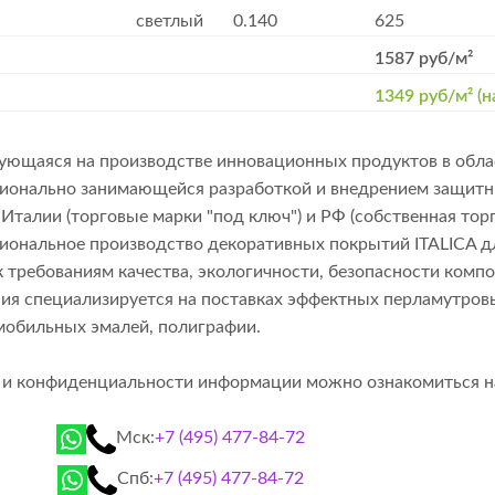
светлый
0.140
625
1587 руб/м²
1349 руб/м² (н
рующаяся на производстве инновационных продуктов в обла
фессионально занимающейся разработкой и внедрением защ
Италии (торговые марки "под ключ") и РФ (собственная тор
сиональное производство декоративных покрытий ITALICA 
 требованиям качества, экологичности, безопасности комп
я специализируется на поставках эффектных перламутровых 
мобильных эмалей, полиграфии.
й и конфиденциальности информации можно ознакомиться 
Мск:
+7 (495) 477-84-72
Спб:
+7 (495) 477-84-72