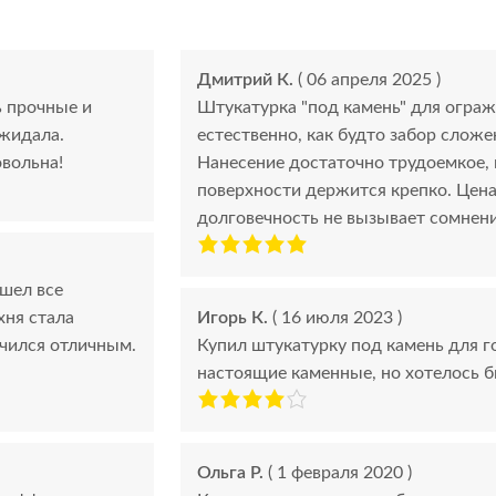
Дмитрий К.
( 06 апреля 2025 )
ь прочные и
Штукатурка "под камень" для ограж
ожидала.
естественно, как будто забор сложе
овольна!
Нанесение достаточно трудоемкое, 
поверхности держится крепко. Цена 
долговечность не вызывает сомнени
ошел все
хня стала
Игорь К.
( 16 июля 2023 )
учился отличным.
Купил штукатурку под камень для г
настоящие каменные, но хотелось б
Ольга Р.
( 1 февраля 2020 )