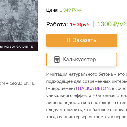
Цена:
1 349
₽/м
2
Работа:
|
1300 ₽/м
2
1600руб
Заказать
Калькулятор
Имитация натурального бетона – это 
подходящее для современных интерьер
(микроцемент)
ITALICA BETON
, в соч
уникального эффекта – бетонная сте
лишено недостатков настоящего стено
следует помнить, что базовое основа
тогда ваш интерьер останется в перв