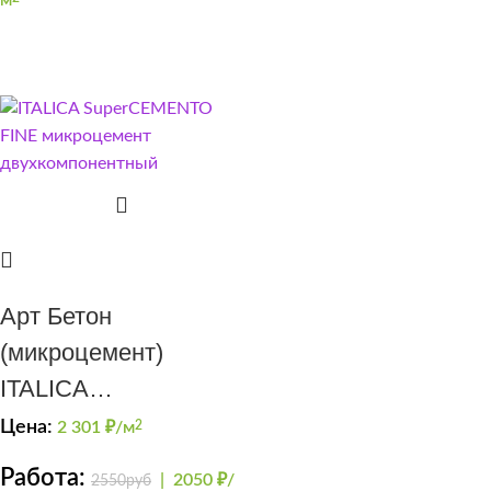
Арт Бетон
(микроцемент)
ITALICA
SuperCEMENTO для
Цена:
2 301
₽/м
2
санузлов
Работа:
|
2050 ₽/
2550руб