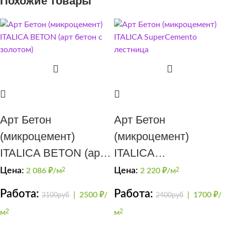
Похожие товары
Арт Бетон
Арт Бетон
(микроцемент)
(микроцемент)
ITALICA BETON (арт
ITALICA
бетон с золотом)
SuperCemento
Цена:
Цена:
2 086
₽/м
2
2 220
₽/м
2
лестница
Работа:
Работа:
|
2500 ₽/
|
1700 ₽/
3100руб
2400руб
м
2
м
2