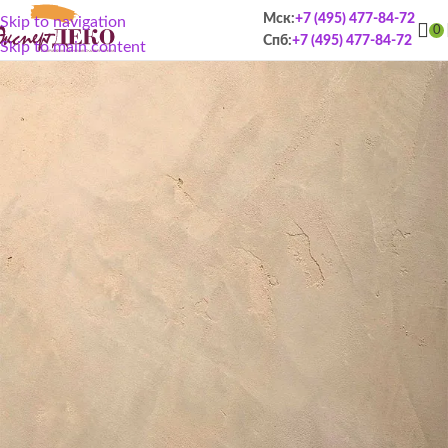
Мск:
+7 (495) 477-84-72
Skip to navigation
0
Спб:
+7 (495) 477-84-72
Skip to main content