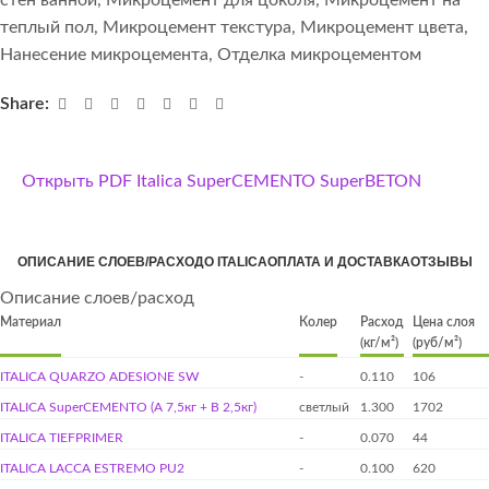
теплый пол
,
Микроцемент текстура
,
Микроцемент цвета
,
Нанесение микроцемента
,
Отделка микроцементом
Share:
Открыть PDF Italica SuperCEMENTO SuperBETON
ОПИСАНИЕ СЛОЕВ/РАСХОД
О ITALICA
ОПЛАТА И ДОСТАВКА
ОТЗЫВЫ
Описание слоев/расход
Материал
Колер
Расход
Цена слоя
(кг/м²)
(руб/м²)
ITALICA QUARZO ADESIONE SW
-
0.110
106
ITALICA SuperCEMENTO (А 7,5кг + B 2,5кг)
светлый
1.300
1702
ITALICA TIEFPRIMER
-
0.070
44
ITALICA LACCA ESTREMO PU2
-
0.100
620