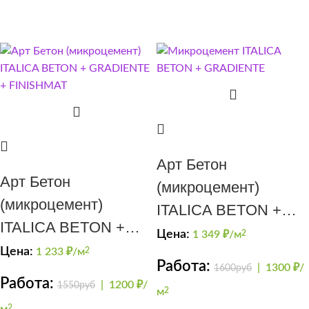
Арт Бетон
Арт Бетон
(микроцемент)
(микроцемент)
ITALICA BETON +
ITALICA BETON +
GRADIENTE
Цена:
1 349
₽/м
2
GRADIENTE +
Цена:
1 233
₽/м
2
Работа:
|
1300 ₽/
1600руб
FINISHMAT
Работа:
|
1200 ₽/
1550руб
м
2
м
2