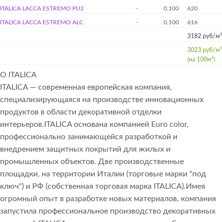
ITALICA LACCA ESTREMO PU2
-
0.100
620
ITALICA LACCA ESTREMO ALC
-
0.100
616
3182 руб/м²
3023 руб/м²
(на 100м²)
О ITALICA
ITALICA — современная европейская компания,
специализирующаяся на производстве инновационных
продуктов в области декоративной отделки
интерьеров.ITALICA основана компанией Euro color,
профессионально занимающейся разработкой и
внедрением защитных покрытий для жилых и
промышленных объектов. Две производственные
площадки, на территории Италии (торговые марки "под
ключ") и РФ (собственная торговая марка ITALICA).Имея
огромный опыт в разработке новых материалов, компания
запустила профессиональное производство декоративных