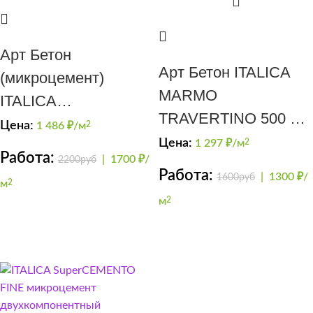
Арт Бетон
Арт Бетон ITALICA
(микроцемент)
MARMO
ITALICA
TRAVERTINO 500 +
SuperCEMENTO
Цена:
1 486
₽/м
2
CERA MINERALE
Цена:
1 297
₽/м
2
FINE
Работа:
|
1700 ₽/
2200руб
Работа:
|
1300 ₽/
1600руб
м
2
м
2