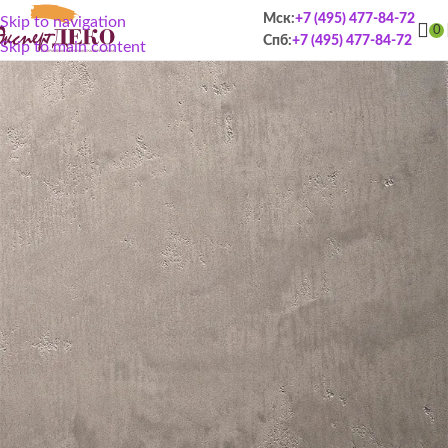
Мск:
+7 (495) 477-84-72
Skip to navigation
0
Спб:
+7 (495) 477-84-72
Skip to main content