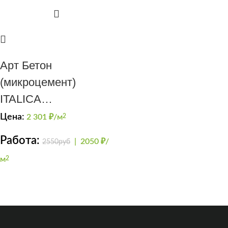
Арт Бетон
(микроцемент)
ITALICA
SuperCEMENTO для
Цена:
2 301
₽/м
2
санузлов
Работа:
|
2050 ₽/
2550руб
м
2