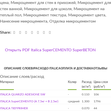
цена
,
Микроцемент для стен в прихожей
,
Микроцемент для
стен ванной
,
Микроцемент для цоколя
,
Микроцемент на
теплый пол
,
Микроцемент текстура
,
Микроцемент цвета
,
Нанесение микроцемента
,
Отделка микроцементом
Share:
Открыть PDF Italica SuperCEMENTO SuperBETON
ОПИСАНИЕ СЛОЕВ/РАСХОД
О ITALICA
ОПЛАТА И ДОСТАВКА
ОТЗЫВЫ
Описание слоев/расход
Материал
Колер
Расход
Цена слоя
(кг/м²)
(руб/м²)
ITALICA QUARZO ADESIONE SW
-
0.110
106
ITALICA SuperCEMENTO (А 7,5кг + B 2,5кг)
средний
1.300
1796
ITALICA TIEFPRIMER
-
0.070
44