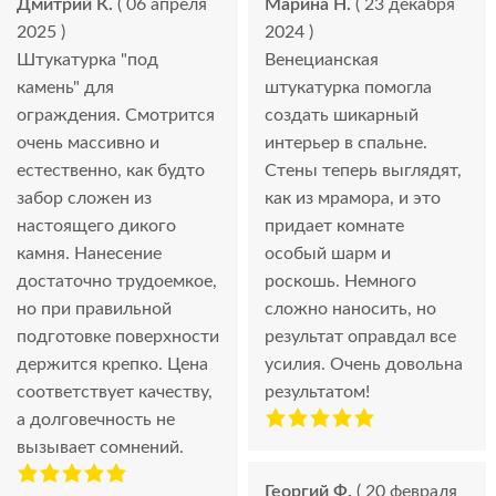
Дмитрий К.
( 06 апреля
Марина Н.
( 23 декабря
2025 )
2024 )
Штукатурка "под
Венецианская
камень" для
штукатурка помогла
ограждения. Смотрится
создать шикарный
очень массивно и
интерьер в спальне.
естественно, как будто
Стены теперь выглядят,
забор сложен из
как из мрамора, и это
настоящего дикого
придает комнате
камня. Нанесение
особый шарм и
достаточно трудоемкое,
роскошь. Немного
но при правильной
сложно наносить, но
подготовке поверхности
результат оправдал все
держится крепко. Цена
усилия. Очень довольна
соответствует качеству,
результатом!
а долговечность не
вызывает сомнений.
Георгий Ф.
( 20 февраля