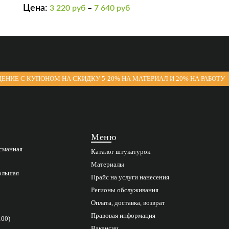
выраженным
Цена:
3 220
руб
–
7 640
руб
блестящим
переливом
(серебряная)
ЕНИЕ С КУПОНОМ НА СКИДКУ 5-20% НА МАТЕРИАЛ И 20% НА РАБОТУ
Меню
асманная
Каталог штукатурок
Материалы
Большая
Прайс на услуги нанесения
Регионы обслуживания
Оплата, доставка, возврат
Правовая информация
:00)
Вакансии