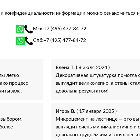
й и конфиденциальности информации можно ознакомиться 
Мск:
+7 (495) 477-84-72
Спб:
+7 (495) 477-84-72
Елена Т.
( 8 июля 2024 )
лы легко
Декоративная штукатурка помогла о
нако процесс
выглядит великолепно, а стены ста
читывала.
довольна результатом!
Игорь В.
( 17 января 2025 )
 выбором.
Микроцемент на лестнице — это выз
 более
выглядит очень минималистично и 
довольно трудоёмким и занял неско