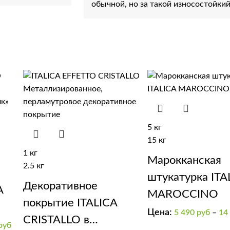
обычной, но за такой износостойки
5 кг
15 кг
1 кг
Марокканская
2.5 кг
штукатурка ITA
Декоративное
A
MAROCCINO
покрытие ITALICA
Цена:
5 490
руб
–
14
CRISTALLO в
к
руб