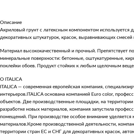
Описание
Акриловый грунт с латексным компонентом используется д
декоративных штукатурок, красок, выравнивающих смесей 
Материал высококачественный и прочный. Препятствует поя
минеральные поверхности: бетонные, оштукатуренные, кирп
поклейки обоев. Продукт стойких к любым щелочным веще
О ITALICA
ITALICA — современная европейская компания, специализи
интерьеров.ITALICA основана компанией Euro color, про
объектов. Две производственные площадки, на территории 
разработке новых материалов, компания запустила профес
помещений. При производстве особое внимание уделяется к
материалов.Кроме производственной деятельности, компани
территории стран ЕС и СНГ для декоративных красок, авто