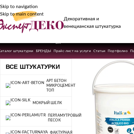
Skip to navigation
Skip to main content
Декоративная и
венецианская штукатурка
-20%
Каталог штукатурки
БРЕНДЫ
Прайс-лист на услуги
Статьи
Портфолио
П
ВСЕ ШТУКАТУРКИ
АРТ БЕТОН
МИКРОЦЕМЕНТ
ТОП
МОКРЫЙ ШЕЛК
ПЕРЛАМУТРОВЫЙ
ПЕСОК
ФАКТУРНАЯ