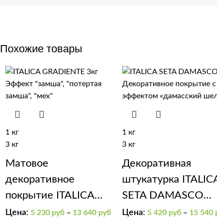
Похожие товары
1 кг
1 кг
3 кг
3 кг
Матовое
Декоративная
декоративное
штукатурка ITALIC
покрытие ITALICA
SETA DAMASCO
GRADIENTE эффект
классический шел
Цена:
Цена:
5 230
руб
–
13 640
руб
5 420
руб
–
15 540