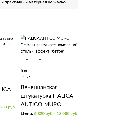
й и практичный материал не жалко.
5 кг
15 кг
Венецианская
LICA
штукатурка ITALICA
ANTICO MURO
 280
руб
Цена:
6 820
руб
–
18 080
руб