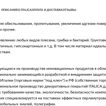
ОПИСАНИЕ
О ITALICA
ОПЛАТА И ДОСТАВКА
ОТЗЫВЫ
ля обеспыливания, пропитывания, увеличения адгезии пов
и прочее.
влению любых видов плесени, грибка и бактерий. Грунтовк
ичные, гипсокартонные и т.д. В том числе материал идеал
ствам.
рующаяся на производстве инновационных продуктов в обла
фессионально занимающейся разработкой и внедрением защ
Италии (торговые марки "под ключ") и РФ (собственная тор
сиональное производство декоративных покрытий ITALICA 
 требованиям качества, экологичности, безопасности комп
я специализируется на поставках эффектных перламутровых 
мобильных эмалей, полиграфии.