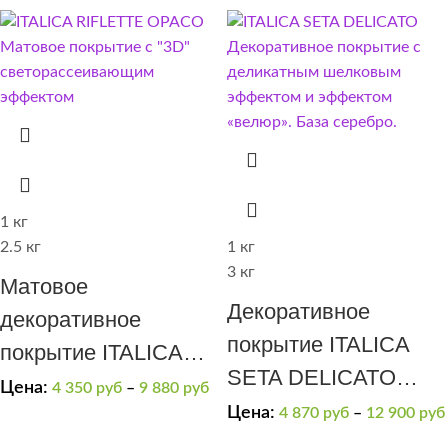
1 кг
2.5 кг
1 кг
3 кг
Матовое
Декоративное
декоративное
покрытие ITALICA
покрытие ITALICA
SETA DELICATO
RIFLETTE OPACO
Цена:
4 350
руб
–
9 880
руб
матовый шелк
Цена:
4 870
руб
–
12 900
руб
400
ARGENTO