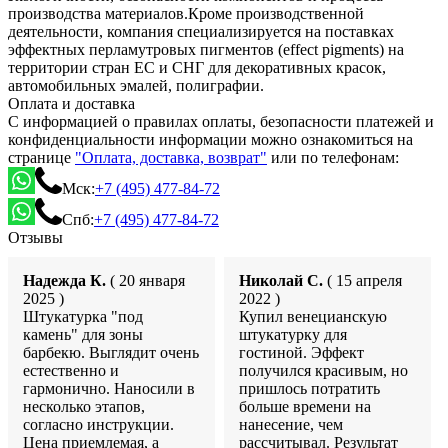
производства материалов.Кроме производственной
деятельности, компания специализируется на поставках
эффектных перламутровых пигментов (effect pigments) на
территории стран ЕС и СНГ для декоративных красок,
автомобильных эмалей, полиграфии.
Оплата и доставка
С информацией о правилах оплаты, безопасности платежей и
конфиденциальности информации можно ознакомиться на
странице
"Оплата, доставка, возврат"
или по телефонам:
Мск:
+7 (495) 477-84-72
Спб:
+7 (495) 477-84-72
Отзывы
Надежда К.
( 20 января
Николай С.
( 15 апреля
2025 )
2022 )
Штукатурка "под
Купил венецианскую
камень" для зоны
штукатурку для
барбекю. Выглядит очень
гостиной. Эффект
естественно и
получился красивым, но
гармонично. Наносили в
пришлось потратить
несколько этапов,
больше времени на
согласно инструкции.
нанесение, чем
Цена приемлемая, а
рассчитывал. Результат