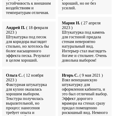
устойчивость к внешним
хороший, но не без
воздействиям и
усилий.
температурам отличная.
Мария Н.
( 27 апреля
Андрей П.
( 18 февраля
2023 )
2023 )
Штукатурка под камень
Штукатурка под песок
для гостиной придала
для коридора выглядит
стенам невероятно
стильно, но хотелось бы
натуральный вид.
более насыщенного
Интерьер стал выглядеть
эффекта песка. Результат
богаче и стильнее. Очень
в целом хороший.
довольна выбором!
Ольга С.
( 12 ноября
Игорь С.
( 9 мая 2021 )
2023 )
Взял венецианскую
Фактурная штукатурка
штукатурку для
для кухни оказалась
оформления кабинета, и
хорошим выбором.
это был отличный выбор.
Текстура получилась
Эффект дорогого
выразительной, но
мрамора на стенах сразу
процесс нанесения
придал помещению
требует опыта и
роскошный вид. Немного