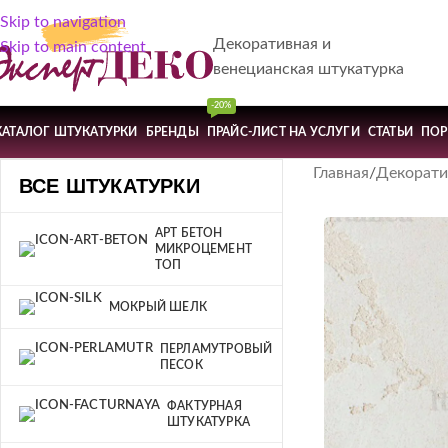
Skip to navigation
Декоративная и
Skip to main content
венецианская штукатурка
-20%
КАТАЛОГ ШТУКАТУРКИ
БРЕНДЫ
ПРАЙС-ЛИСТ НА УСЛУГИ
СТАТЬИ
ПО
Главная
Декорати
ВСЕ ШТУКАТУРКИ
АРТ БЕТОН
МИКРОЦЕМЕНТ
ТОП
МОКРЫЙ ШЕЛК
ПЕРЛАМУТРОВЫЙ
ПЕСОК
ФАКТУРНАЯ
ШТУКАТУРКА