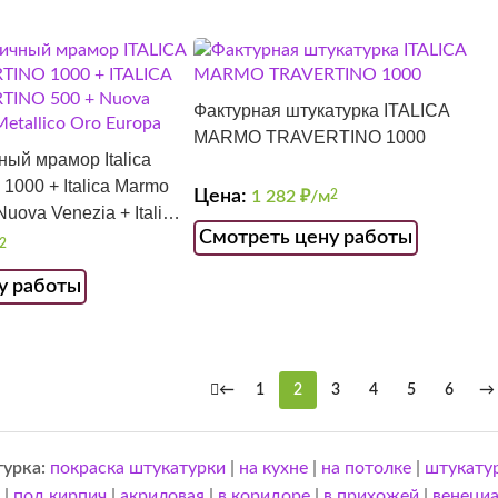
Фактурная штукатурка ITALICA
MARMO TRAVERTINO 1000
ый мрамор Italica
 1000 + Italica Marmo
Цена:
1 282
₽/м
2
Nuova Venezia + Italica
Смотреть цену работы
ropa
2
у работы
←
1
2
3
4
5
6
→
турка:
покраска штукатурки
|
на кухне
|
на потолке
|
штукату
|
под кирпич
|
акриловая
|
в коридоре
|
в прихожей
|
венециа