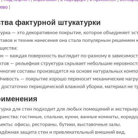
ево
|
тва фактурной штукатурки
урка — это декоративное покрытие, которое объединяет эст
тавов и техник нанесения она стала популярным решением ка
щества:
н — каждая поверхность выглядит по-разному в зависимост
тов — рельефная структура скрывает небольшие неровност
многие составы производятся на основе натуральных компон
йчивость — покрытие хорошо переносит механические нагру
 достаточно периодической влажной уборки, материал не т
рименения
турка для стен подходит для любых помещений и экстерьер
ранства: гостиные, спальни, кухни, ванные комнаты, коридо
екты: офисы, рестораны, бутики, выставочные залы.
адёжная защита стен и привлекательный внешний вид.