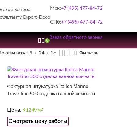
Мск:
+7 (495) 477-84-72
е свой вопрос
сультанту Expert-Deco
СПб:
+7 (495) 477-84-72
Заказ обратного звонка
0
Показывать
9
24
36
Фильтры
Фактурная штукатурка Italica Marmo
Travertino 500 отделка ванной комнаты
Цена:
912
₽/м
2
Смотреть цену работы