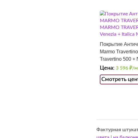
Покрытие Античн
Marmo Travertino
Travertino 500 + 
Metallico Oro Eu
Цена:
3 596
₽/м
Смотреть цен
Фактурная штука
цвета
|
на балконе