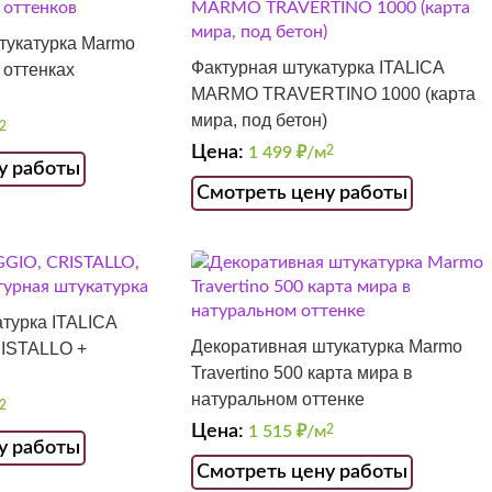
тукатурка Marmo
Фактурная штукатурка ITALICA
х оттенках
MARMO TRAVERTINO 1000 (карта
мира, под бетон)
2
Цена:
1 499
₽/м
2
у работы
Смотреть цену работы
турка ITALICA
Декоративная штукатурка Marmo
ISTALLO +
Travertino 500 карта мира в
натуральном оттенке
2
Цена:
1 515
₽/м
2
у работы
Смотреть цену работы