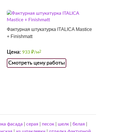
Фактурная штукатурка ITALICA Mastice
+ Finishmatt
Цена:
933
₽/м
2
Смотреть цену работы
рка фасада
|
серая
|
песок
|
шелк
|
белая
|
нская
|
из шпаклевки
|
отделка фактурной