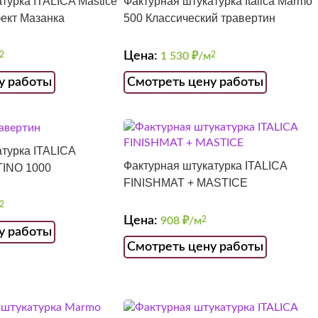
турка ITALICA Mastice
Фактурная штукатурка Italica Marmo
фект Мазанка
500 Классический травертин
Цена:
2
1 530
₽/м
2
у работы
Смотреть цену работы
турка ITALICA
Фактурная штукатурка ITALICA
INO 1000
FINISHMAT + MASTICE
2
Цена:
908
₽/м
2
у работы
Смотреть цену работы