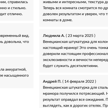
нии, справилась
живыми и интересными, текстура до
нно и стильно.
Теперь вся комната смотрится по-др
дит отлично.
доволен результатом и уверен, что
комнаты в доме.
овременный вид.
Людмила А.
( 23 марта 2025 )
нь довольна, что
Венецианская штукатурка для коло
настоящий мрамор! Это очень тонка
доверили настоящим профессионала
эксклюзивности и вечности неперед
будет служить десятилетиями.
ла аккуратной,
лее насыщенного
Андрей П.
( 14 февраля 2022 )
Венецианская штукатурка для спаль
мрамора получился потрясающий. Н
результат оправдал все ожидания. 
выглядеть, как в дорогих отелях. 