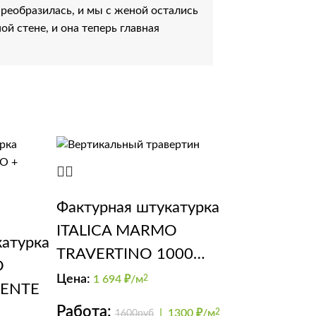
реобразилась, и мы с женой остались
й стене, и она теперь главная
Фактурная штукатурка
ITALICA MARMO
катурка
TRAVERTINO 1000
O
(эффект травертин)
Цена:
1 694
₽/м
2
IENTE
Работа:
|
1300 ₽/м
2
1600руб