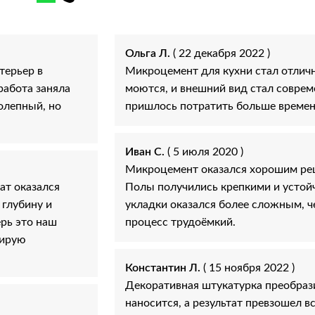
Ольга Л.
( 22 декабря 2022 )
терьер в
Микроцемент для кухни стал отлич
работа заняла
моются, и внешний вид стал совре
олепный, но
пришлось потратить больше времени
Иван С.
( 5 июля 2020 )
Микроцемент оказался хорошим реш
ат оказался
Полы получились крепкими и устой
 глубину и
укладки оказался более сложным, че
ерь это наш
процесс трудоёмкий.
нирую
Константин Л.
( 15 ноября 2022 )
Декоративная штукатурка преобраз
наносится, а результат превзошел в