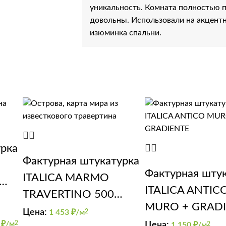
уникальность. Комната полностью п
довольны. Использовали на акцентно
изюминка спальни.
урка
Фактурная штукатурка
Фактурная шту
ITALICA MARMO
ITALICA ANTIC
TRAVERTINO 500
а)
MURO + GRAD
(карта мира)
Цена:
1 453
₽/м
2
 ₽/м
2
Цена:
1 150
₽/м
2