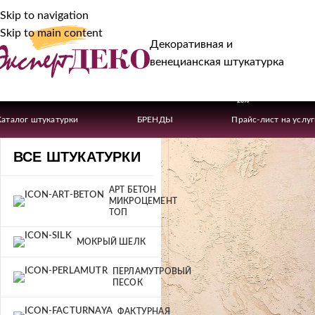
Skip to navigation
Skip to main content
Декоративная и
венецианская штукатурка
-20%
Каталог штукатурки
БРЕНДЫ
Прайс-лист на услу
ВСЕ ШТУКАТУРКИ
АРТ БЕТОН
МИКРОЦЕМЕНТ
ТОП
МОКРЫЙ ШЕЛК
ПЕРЛАМУТРОВЫЙ
ПЕСОК
ФАКТУРНАЯ