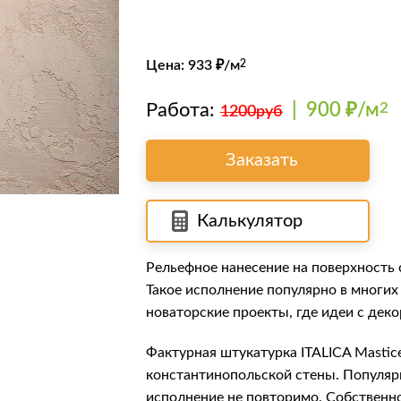
Цена:
933
₽/м
2
Работа:
|
900 ₽/м
2
1200руб
Заказать
Калькулятор
Рельефное нанесение на поверхность 
Такое исполнение популярно в многих
новаторские проекты, где идеи с дек
Фактурная штукатурка
ITALICA Mastic
константинопольской стены. Популярн
исполнение не повторимо. Собственн