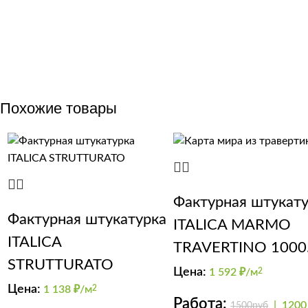
Похожие товары
Фактурная штукат
Фактурная штукатурка
ITALICA MARMO
ITALICA
TRAVERTINO 1000
STRUTTURATO
(эффект карта мир
Цена:
1 592
₽/м
2
Цена:
1 138
₽/м
2
Работа:
|
1200
1500руб