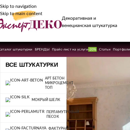
Skip to navigation
Skip to main content
Декоративная и
венецианская штукатурка
Каталог штукатурки
БРЕНДЫ
Прайс-лист на услуги
-20%
Статьи
Портфол
ВСЕ ШТУКАТУРКИ
АРТ БЕТОН
МИКРОЦЕМЕНТ
ТОП
МОКРЫЙ ШЕЛК
ПЕРЛАМУТРОВЫЙ
ПЕСОК
ФАКТУРНАЯ