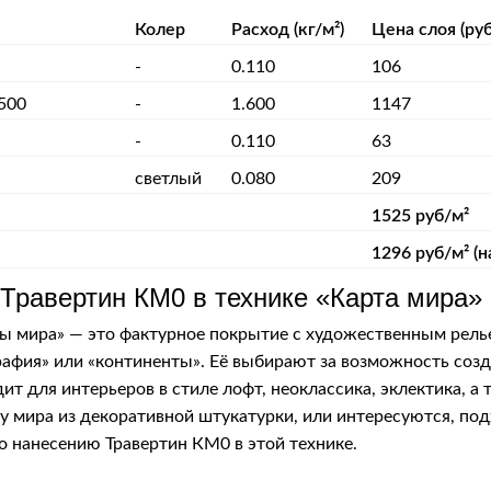
Колер
Расход (кг/м²)
Цена слоя (руб
-
0.110
106
500
-
1.600
1147
-
0.110
63
светлый
0.080
209
1525 руб/м²
1296 руб/м² (н
 Травертин КМ0 в технике «Карта мира»
ы мира» — это фактурное покрытие с художественным релье
ография» или «континенты». Её выбирают за возможность соз
 для интерьеров в стиле лофт, неоклассика, эклектика, а
ту мира из декоративной штукатурки, или интересуются, по
о нанесению Травертин КМ0 в этой технике.