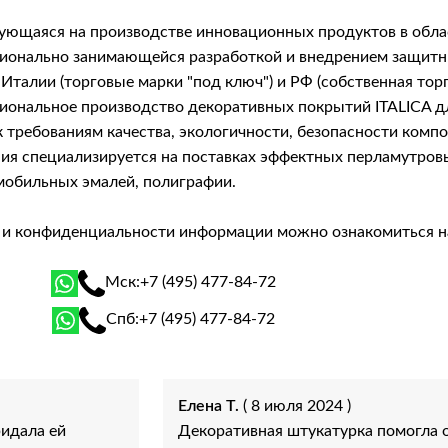
рующаяся на производстве инновационных продуктов в обла
фессионально занимающейся разработкой и внедрением защ
Италии (торговые марки "под ключ") и РФ (собственная тор
сиональное производство декоративных покрытий ITALICA 
 требованиям качества, экологичности, безопасности комп
я специализируется на поставках эффектных перламутровых 
мобильных эмалей, полиграфии.
й и конфиденциальности информации можно ознакомиться 
Мск:
+7 (495) 477-84-72
Спб:
+7 (495) 477-84-72
Елена Т.
( 8 июля 2024 )
ридала ей
Декоративная штукатурка помогла о