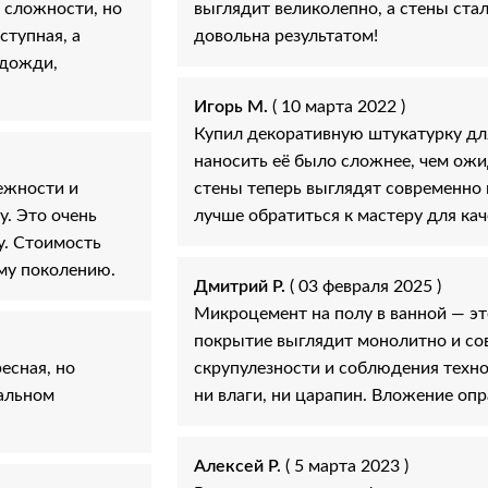
 сложности, но
выглядит великолепно, а стены ста
ступная, а
довольна результатом!
 дожди,
Игорь М.
( 10 марта 2022 )
Купил декоративную штукатурку для
наносить её было сложнее, чем ожи
ежности и
стены теперь выглядят современно 
. Это очень
лучше обратиться к мастеру для кач
у. Стоимость
ому поколению.
Дмитрий Р.
( 03 февраля 2025 )
Микроцемент на полу в ванной — э
покрытие выглядит монолитно и сов
есная, но
скрупулезности и соблюдения техно
тальном
ни влаги, ни царапин. Вложение опр
Алексей Р.
( 5 марта 2023 )