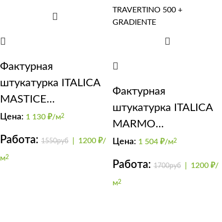
Фактурная
штукатурка ITALICA
Фактурная
MASTICE
штукатурка ITALICA
GRADIENTE
Цена:
1 130
₽/м
2
MARMO
Работа:
TRAVERTINO 500 +
|
1200 ₽/
1550руб
Цена:
1 504
₽/м
2
GRADIENTE
м
2
Работа:
|
1200 ₽/
1700руб
м
2