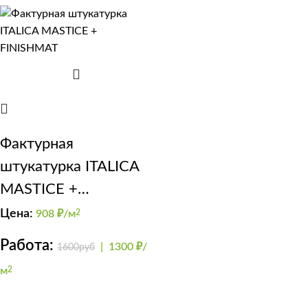
Фактурная
штукатурка ITALICA
MASTICE +
FINISHMAT
Цена:
908
₽/м
2
Работа:
|
1300 ₽/
1600руб
м
2