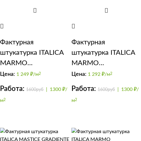
Фактурная
Фактурная
штукатурка ITALICA
штукатурка ITALICA
MARMO
MARMO
TRAVERTINO 500 +
TRAVERTINO 500 +
Цена:
Цена:
1 249
₽/м
2
1 292
₽/м
2
FINISHMAT
GRADIENTE
Работа:
Работа:
|
1300 ₽/
|
1300 ₽/
1600руб
1600руб
м
2
м
2