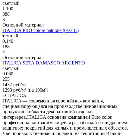
светлый
1.100
888
3
Основной материал
ITALICA PRO colore naturale (база С)
темный
0.140
188
4
Основной материал
ITALICA SETA DAMASCO ARGENTO
светлый
0.060
255
1437 руб/м²
1293 руб/м² (на 100м²)
О ITALICA
ITALICA — современная европейская компания,
специализирующаяся на производстве инновационных
продуктов в области декоративной отделки
интерьеров.ITALICA основана компанией Euro color,
профессионально занимающейся разработкой и внедрением
защитных покрытий для жилых и промышленных объектов.
Две производственные площадки, на территории Италии