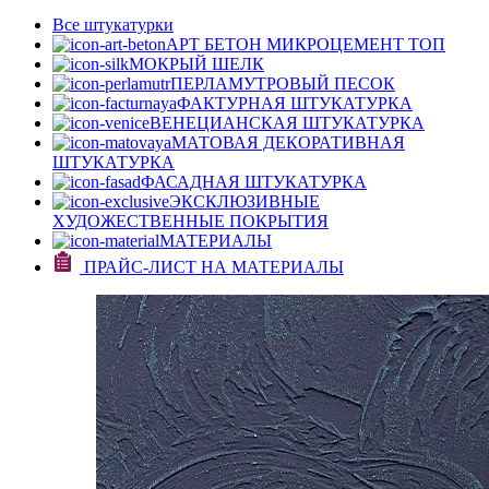
Все штукатурки
АРТ БЕТОН МИКРОЦЕМЕНТ
ТОП
МОКРЫЙ ШЕЛК
ПЕРЛАМУТРОВЫЙ ПЕСОК
ФАКТУРНАЯ ШТУКАТУРКА
ВЕНЕЦИАНСКАЯ ШТУКАТУРКА
МАТОВАЯ ДЕКОРАТИВНАЯ
ШТУКАТУРКА
ФАСАДНАЯ ШТУКАТУРКА
ЭКСКЛЮЗИВНЫЕ
ХУДОЖЕСТВЕННЫЕ ПОКРЫТИЯ
МАТЕРИАЛЫ
ПРАЙС-ЛИСТ НА МАТЕРИАЛЫ