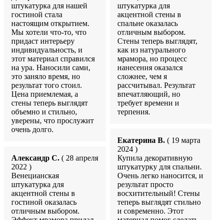
штукатурка для нашей
штукатурка для
гостиной стала
акцентной стены в
настоящим открытием.
спальне оказалась
Мы хотели что-то, что
отличным выбором.
придаст интерьеру
Стены теперь выглядят,
индивидуальность, и
как из натурального
этот материал справился
мрамора, но процесс
на ура. Наносили сами,
нанесения оказался
это заняло время, но
сложнее, чем я
результат того стоил.
рассчитывал. Результат
Цена приемлемая, а
впечатляющий, но
стены теперь выглядят
требует времени и
объемно и стильно,
терпения.
уверены, что прослужит
очень долго.
Екатерина В.
( 19 марта
2024 )
Александр С.
( 28 апреля
Купила декоративную
2022 )
штукатурку для спальни.
Венецианская
Очень легко наносится, и
штукатурка для
результат просто
акцентной стены в
восхитительный! Стены
гостиной оказалась
теперь выглядят стильно
отличным выбором.
и современно. Этот
Эффект мрамора придал
материал помог сделать