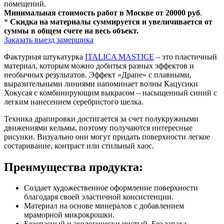
помещений.
Минимальная стоимость работ в Москве от 20000 руб
.
*
Скидка на материалы суммируется и увеличивается от
суммы в общем счете на весь объект.
Заказать выезд замерщика
Фактурная штукатурка
ITALICA MASTICE
– это пластичный
материал, которым можно добиться разных эффектов и
необычных результатов. Эффект «Драпе» с плавными,
выразительными линиями напоминает волны Кацусики
Хокусая с комбинирующим выкрасом – насыщенный синий с
легким нанесением серебристого шелка.
Техника драпировки достигается за счет полукружными
движениями кельмы, поэтому получаются интересные
рисунки. Визуально они могут придать поверхности легкое
состаривание, контраст или стильный хаос.
Преимущества продукта:
Создает художественное оформление поверхности
благодаря своей эластичной консистенции.
Материал на основе минералов с добавлением
мраморной микрокрошки.
Безопасный и экологически чистый. Без запаха.