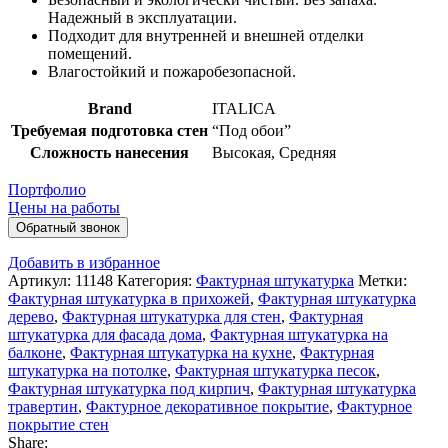
Надежный в эксплуатации.
Подходит для внутренней и внешней отделки
помещений.
Влагостойкий и пожаробезопасной.
Brand
ITALICA
Требуемая подготовка стен
“Под обои”
Сложность нанесения
Высокая
,
Средняя
Портфолио
Цены на работы
Обратный звонок
Добавить в избранное
Артикул:
11148
Категория:
Фактурная штукатурка
Метки:
Фактурная штукатурка в прихожей
,
Фактурная штукатурка
дерево
,
Фактурная штукатурка для стен
,
Фактурная
штукатурка для фасада дома
,
Фактурная штукатурка на
балконе
,
Фактурная штукатурка на кухне
,
Фактурная
штукатурка на потолке
,
Фактурная штукатурка песок
,
Фактурная штукатурка под кирпич
,
Фактурная штукатурка
травертин
,
Фактурное декоративное покрытие
,
Фактурное
покрытие стен
Share: