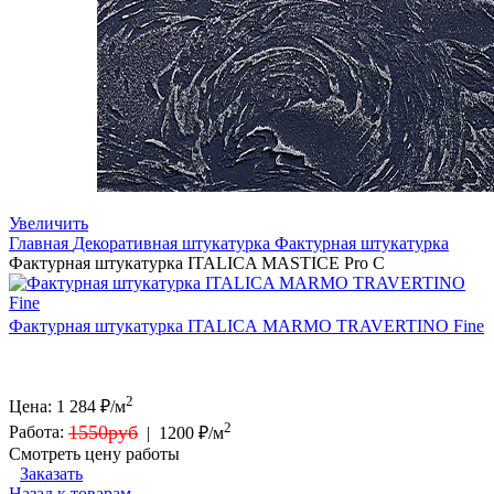
Увеличить
Главная
Декоративная штукатурка
Фактурная штукатурка
Фактурная штукатурка ITALICA MASTICE Pro C
Фактурная штукатурка ITALICA MARMO TRAVERTINO Fine
2
Цена:
1 284
₽/м
2
1550руб
Работа:
|
1200 ₽/м
Смотреть цену работы
Заказать
Назад к товарам