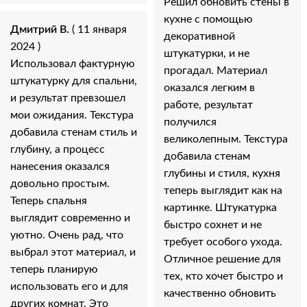
Решил обновить стены в
кухне с помощью
Дмитрий В.
( 11 января
декоративной
2024 )
штукатурки, и не
Использовал фактурную
прогадал. Материал
штукатурку для спальни,
оказался легким в
и результат превзошел
работе, результат
мои ожидания. Текстура
получился
добавила стенам стиль и
великолепным. Текстура
глубину, а процесс
добавила стенам
нанесения оказался
глубины и стиля, кухня
довольно простым.
теперь выглядит как на
Теперь спальня
картинке. Штукатурка
выглядит современно и
быстро сохнет и не
уютно. Очень рад, что
требует особого ухода.
выбрал этот материал, и
Отличное решение для
теперь планирую
тех, кто хочет быстро и
использовать его и для
качественно обновить
других комнат. Это