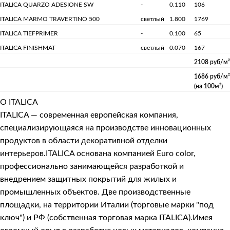
ITALICA QUARZO ADESIONE SW
-
0.110
106
ITALICA MARMO TRAVERTINO 500
светлый
1.800
1769
ITALICA TIEFPRIMER
-
0.100
65
ITALICA FINISHMAT
светлый
0.070
167
2108 руб/м²
1686 руб/м²
(на 100м²)
О ITALICA
ITALICA — современная европейская компания,
специализирующаяся на производстве инновационных
продуктов в области декоративной отделки
интерьеров.ITALICA основана компанией Euro color,
профессионально занимающейся разработкой и
внедрением защитных покрытий для жилых и
промышленных объектов. Две производственные
площадки, на территории Италии (торговые марки "под
ключ") и РФ (собственная торговая марка ITALICA).Имея