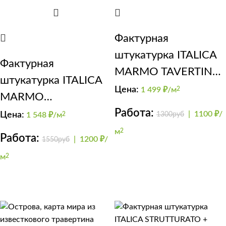
Фактурная
штукатурка ITALICA
Фактурная
MARMO TAVERTINO
штукатурка ITALICA
1000
Цена:
1 499
₽/м
2
MARMO
Работа:
TRAVERTINO 500
|
1100 ₽/
Цена:
1300руб
1 548
₽/м
2
METALLICO
м
2
Работа:
|
1200 ₽/
1550руб
м
2