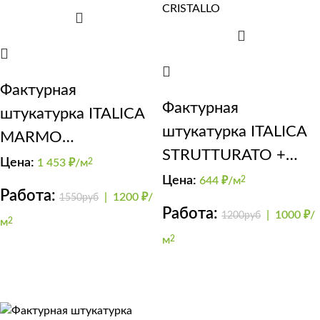
Фактурная
Фактурная
штукатурка ITALICA
штукатурка ITALICA
MARMO
STRUTTURATO +
TRAVERTINO 500
Цена:
1 453
₽/м
2
CRISTALLO
Цена:
644
₽/м
2
(карта мира)
Работа:
|
1200 ₽/
1550руб
Работа:
|
1000 ₽/
1200руб
м
2
м
2