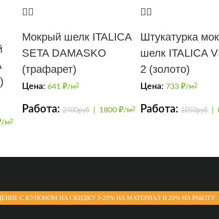
Мокрый шелк ITALICA
Штукатурка мо
й
SETA DAMASKO
шелк ITALICA 
A
(трафарет)
2 (золото)
)
Цена:
Цена:
641
₽/м
2
733
₽/м
2
Работа:
Работа:
|
1800 ₽/м
2
|
2400руб
1050руб
₽/м
2
ЕНИЕ С КУПОНОМ НА СКИДКУ 5-20% НА МАТЕРИАЛ И 20% НА РАБОТУ