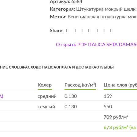
Артикул:
6584
Категория:
Штукатурка мокрый шелк
Метки:
Венецианская штукатурка мо
Share:
Открыть PDF ITALICA SETA DAMA
НИЕ СЛОЕВ/РАСХОД
О ITALICA
ОПЛАТА И ДОСТАВКА
ОТЗЫВЫ
Колер
Расход (кг/м²)
Цена слоя (руб
А)
средний
0.130
159
O
темный
0.130
550
709 руб/м²
673 руб/м² (на