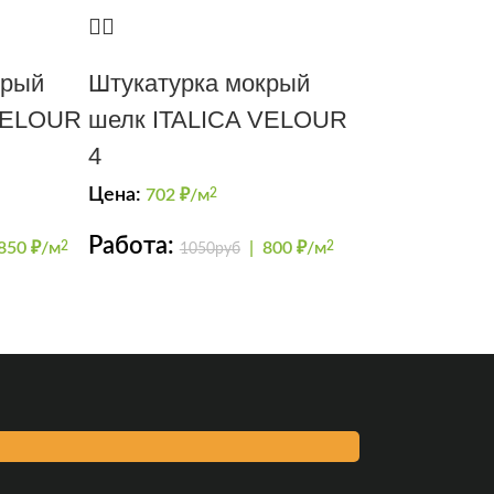
крый
Штукатурка мокрый
VELOUR
шелк ITALICA VELOUR
4
Цена:
702
₽/м
2
Работа:
850 ₽/м
2
|
800 ₽/м
2
1050руб