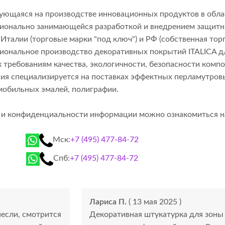
рующаяся на производстве инновационных продуктов в обла
фессионально занимающейся разработкой и внедрением защ
Италии (торговые марки "под ключ") и РФ (собственная тор
сиональное производство декоративных покрытий ITALICA 
 требованиям качества, экологичности, безопасности комп
я специализируется на поставках эффектных перламутровых 
мобильных эмалей, полиграфии.
й и конфиденциальности информации можно ознакомиться 
Мск:
+7 (495) 477-84-72
Спб:
+7 (495) 477-84-72
Лариса П.
( 13 мая 2025 )
несли, смотрится
Декоративная штукатурка для зоны 