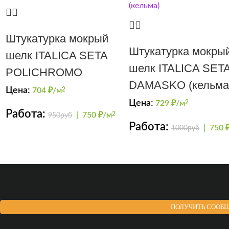
Штукатурка мокрый
Штукатурка мокры
шелк ITALICA SETA
шелк ITALICA SET
POLICHROMO
DAMASKO (кельма
Цена:
704
₽/м
2
Цена:
729
₽/м
2
Работа:
|
750 ₽/м
2
950руб
Работа:
|
750 
1000руб
ПОЛУЧИТЬ СООБЩ