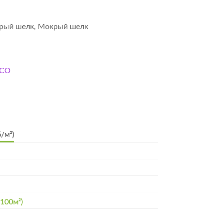
крый шелк
,
Мокрый шелк
SCO
/м²)
 100м²)