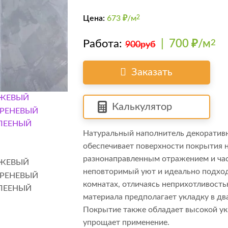
Цена:
673
₽/м
2
Работа:
|
700 ₽/м
2
900руб
Заказать
Калькулятор
Натуральный наполнитель декоратив
обеспечивает поверхности покрытия
разнонаправленным отражением и час
неповторимый уют и идеально подходи
комнатах, отличаясь неприхотливость
материала предполагает укладку в дв
Покрытие также обладает высокой ук
упрощает применение.