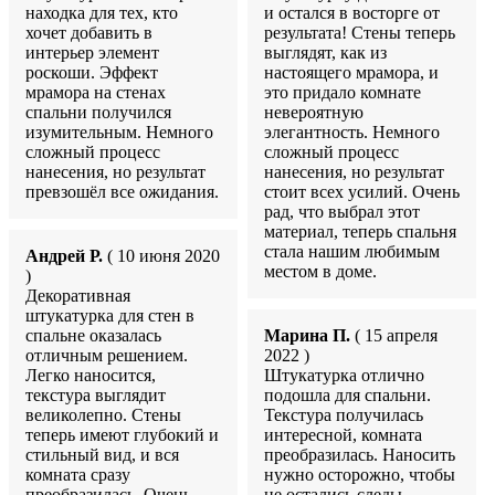
находка для тех, кто
и остался в восторге от
хочет добавить в
результата! Стены теперь
интерьер элемент
выглядят, как из
роскоши. Эффект
настоящего мрамора, и
мрамора на стенах
это придало комнате
спальни получился
невероятную
изумительным. Немного
элегантность. Немного
сложный процесс
сложный процесс
нанесения, но результат
нанесения, но результат
превзошёл все ожидания.
стоит всех усилий. Очень
рад, что выбрал этот
материал, теперь спальня
стала нашим любимым
Андрей Р.
( 10 июня 2020
местом в доме.
)
Декоративная
штукатурка для стен в
спальне оказалась
Марина П.
( 15 апреля
отличным решением.
2022 )
Легко наносится,
Штукатурка отлично
текстура выглядит
подошла для спальни.
великолепно. Стены
Текстура получилась
теперь имеют глубокий и
интересной, комната
стильный вид, и вся
преобразилась. Наносить
комната сразу
нужно осторожно, чтобы
преобразилась. Очень
не остались следы.