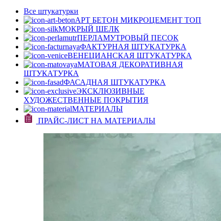
Все штукатурки
АРТ БЕТОН МИКРОЦЕМЕНТ
ТОП
МОКРЫЙ ШЕЛК
ПЕРЛАМУТРОВЫЙ ПЕСОК
ФАКТУРНАЯ ШТУКАТУРКА
ВЕНЕЦИАНСКАЯ ШТУКАТУРКА
МАТОВАЯ ДЕКОРАТИВНАЯ
ШТУКАТУРКА
ФАСАДНАЯ ШТУКАТУРКА
ЭКСКЛЮЗИВНЫЕ
ХУДОЖЕСТВЕННЫЕ ПОКРЫТИЯ
МАТЕРИАЛЫ
ПРАЙС-ЛИСТ НА МАТЕРИАЛЫ