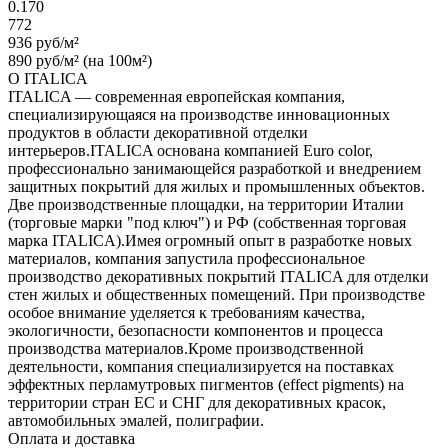
0.170
772
936 руб/м²
890 руб/м² (на 100м²)
О ITALICA
ITALICA — современная европейская компания,
специализирующаяся на производстве инновационных
продуктов в области декоративной отделки
интерьеров.ITALICA основана компанией Euro color,
профессионально занимающейся разработкой и внедрением
защитных покрытий для жилых и промышленных объектов.
Две производственные площадки, на территории Италии
(торговые марки "под ключ") и РФ (собственная торговая
марка ITALICA).Имея огромный опыт в разработке новых
материалов, компания запустила профессиональное
производство декоративных покрытий ITALICA для отделки
стен жилых и общественных помещений. При производстве
особое внимание уделяется к требованиям качества,
экологичности, безопасности компонентов и процесса
производства материалов.Кроме производственной
деятельности, компания специализируется на поставках
эффектных перламутровых пигментов (effect pigments) на
территории стран ЕС и СНГ для декоративных красок,
автомобильных эмалей, полиграфии.
Оплата и доставка