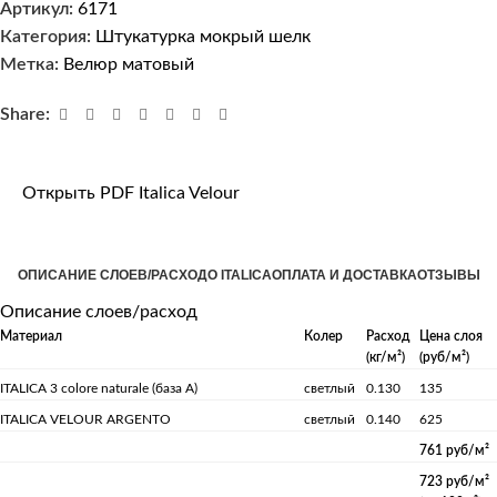
Артикул:
6171
Категория:
Штукатурка мокрый шелк
Метка:
Велюр матовый
Share:
Открыть PDF Italica Velour
ОПИСАНИЕ СЛОЕВ/РАСХОД
О ITALICA
ОПЛАТА И ДОСТАВКА
ОТЗЫВЫ
Описание слоев/расход
Материал
Колер
Расход
Цена слоя
(кг/м²)
(руб/м²)
ITALICA 3 colore naturale (база А)
светлый
0.130
135
ITALICA VELOUR ARGENTO
светлый
0.140
625
761 руб/м²
723 руб/м²