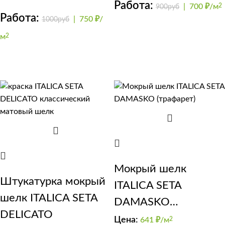
Работа:
|
700 ₽/м
2
900руб
Работа:
|
750 ₽/
1000руб
м
2
Мокрый шелк
Штукатурка мокрый
ITALICA SETA
шелк ITALICA SETA
DAMASKO
DELICATO
(трафарет)
Цена:
641
₽/м
2