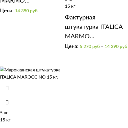
MARMO
15 кг
TRAVERTINO 1000
Цена:
14 390
руб
Фактурная
штукатурка ITALICA
MARMO
TRAVERTINO FINE
Цена:
5 270
руб
–
14 390
руб
300 (на минеральной
известковой основе)
мелкозернистая
5 кг
15 кг