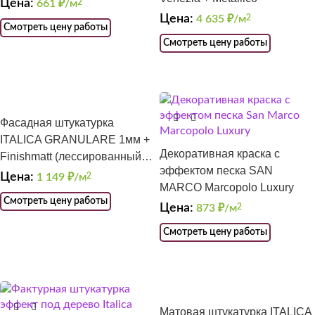
Цена:
661
₽/м
2
Цена:
4 635
₽/м
2
Смотреть цену работы
Смотреть цену работы
Фасадная штукатурка
ITALICA GRANULARE 1мм +
Декоративная краска с
Finishmatt (лессированный
эффектом песка SAN
травертин)
Цена:
1 149
₽/м
2
MARCO Marcopolo Luxury
Смотреть цену работы
Цена:
873
₽/м
2
Смотреть цену работы
Матовая штукатурка ITALICA