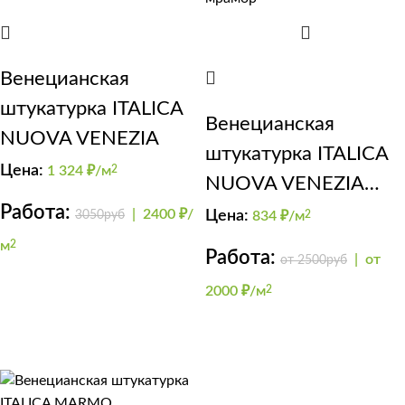
Венецианская
штукатурка ITALICA
Венецианская
NUOVA VENEZIA
штукатурка ITALICA
Цена:
1 324
₽/м
2
NUOVA VENEZIA
Работа:
эффект “интрузия
|
2400 ₽/
3050руб
Цена:
834
₽/м
2
под мрамор”
м
2
Работа:
|
от
от 2500руб
2000 ₽/м
2