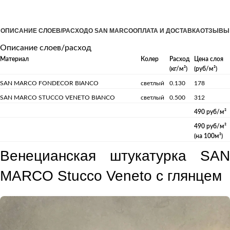
ОПИСАНИЕ СЛОЕВ/РАСХОД
О SAN MARCO
ОПЛАТА И ДОСТАВКА
ОТЗЫВЫ
Описание слоев/расход
Материал
Колер
Расход
Цена слоя
(кг/м²)
(руб/м²)
SAN MARCO FONDECOR BIANCO
светлый
0.130
178
SAN MARCO STUCCO VENETO BIANCO
светлый
0.500
312
490 руб/м²
490 руб/м²
(на 100м²)
Венецианская штукатурка SAN
MARCO Stucco Veneto с глянцем