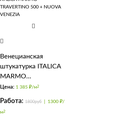
Венецианская
штукатурка ITALICA
MARMO
TRAVERTINO 500 +
Цена:
1 385
₽/м
2
NUOVA VENEZIA
Работа:
|
1300 ₽/
1800руб
м
2