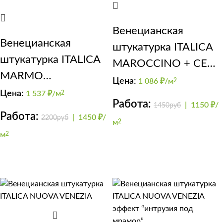
Венецианская
Венецианская
штукатурка ITALICA
штукатурка ITALICA
MAROCCINO + CERA
MARMO
PERLA
Цена:
1 086
₽/м
2
TRAVERTINO 500 +
Цена:
1 537
₽/м
2
Работа:
|
1150 ₽/
1450руб
NUOVA VENEZIA 2
Работа:
|
1450 ₽/
2200руб
м
2
м
2