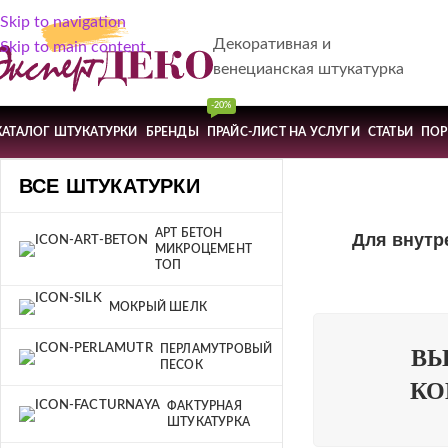
Skip to navigation
Декоративная и
Skip to main content
венецианская штукатурка
-20%
КАТАЛОГ ШТУКАТУРКИ
БРЕНДЫ
ПРАЙС-ЛИСТ НА УСЛУГИ
СТАТЬИ
ПО
ВСЕ ШТУКАТУРКИ
АРТ БЕТОН
Для внутр
МИКРОЦЕМЕНТ
ТОП
МОКРЫЙ ШЕЛК
ПЕРЛАМУТРОВЫЙ
ВЫ
ПЕСОК
КО
ФАКТУРНАЯ
ШТУКАТУРКА