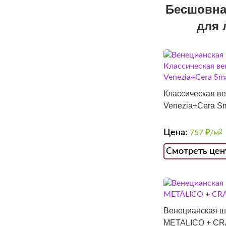
Бесшовная
для 
Классическая ве
Venezia+Cera Sm
Цена:
757
₽/м
2
Смотреть цен
Венецианская ш
METALICO + C