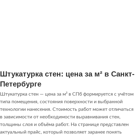
венецианская за м2
стоимость венецианской
мастер
цена за м2
стоимость декора
мастера
нанесение
отделка
цена венецианской
цена декоративной
стоимость нанесения
стоимость м2
для стен
цена метр
нанесение цена
цена за метр
стоимость метра
цена на
венецианскую
цена на декоративную
нанесение
венецианской
Штукатурка стен: цена за м² в Санкт-
Петербурге
Штукатурка стен — цена за м² в СПб формируется с учётом
типа помещения, состояния поверхности и выбранной
технологии нанесения. Стоимость работ может отличаться
в зависимости от необходимости выравнивания стен,
толщины слоя и объёма работ. На странице представлен
актуальный прайс, который позволяет заранее понять