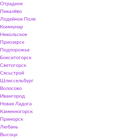
Отрадное
Пикалёво
Лодейное Поле
Коммунар
Никольское
Приозерск
Подпорожье
Бокситогорск
Светогорск
Сясьстрой
Шлиссельбург
Волосово
Ивангород
Новая Ладога
Каменногорск
Приморск
Любань
Высоцк