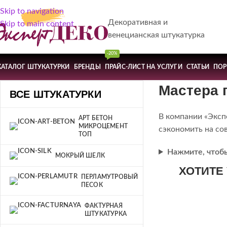
Skip to navigation
Декоративная и
Skip to main content
венецианская штукатурка
-20%
КАТАЛОГ ШТУКАТУРКИ
БРЕНДЫ
ПРАЙС-ЛИСТ НА УСЛУГИ
СТАТЬИ
ПО
Мастера 
ВСЕ ШТУКАТУРКИ
В компании «Эксп
АРТ БЕТОН
МИКРОЦЕМЕНТ
сэкономить на со
ТОП
Нажмите, чтоб
МОКРЫЙ ШЕЛК
ХОТИТЕ
ПЕРЛАМУТРОВЫЙ
ПЕСОК
ФАКТУРНАЯ
ШТУКАТУРКА