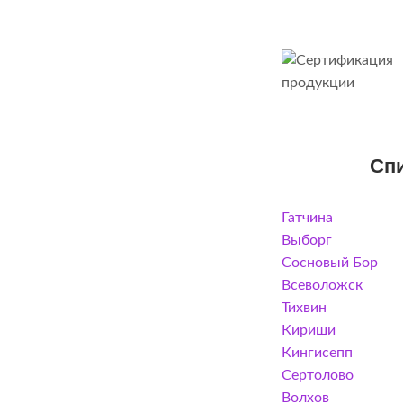
Сп
Гатчина
Выборг
Сосновый Бор
Всеволожск
Тихвин
Кириши
Кингисепп
Сертолово
Волхов