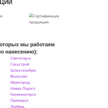
КЦИИ
 которых мы работаем
по нанесению):
Светогорск
Сясьстрой
Шлиссельбург
Волосово
Ивангород
Новая Ладога
Каменногорск
Приморск
Любань