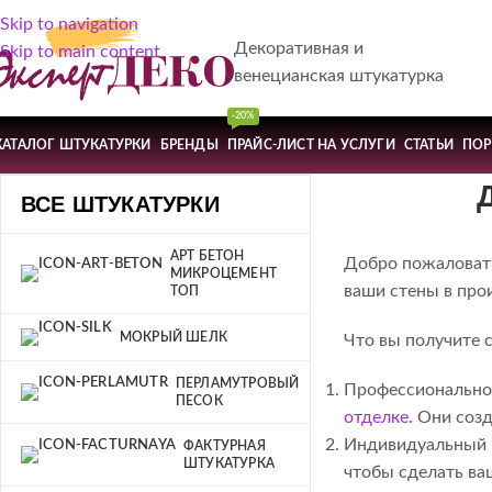
Skip to navigation
Декоративная и
Skip to main content
венецианская штукатурка
-20%
КАТАЛОГ ШТУКАТУРКИ
БРЕНДЫ
ПРАЙС-ЛИСТ НА УСЛУГИ
СТАТЬИ
ПО
ВСЕ ШТУКАТУРКИ
АРТ БЕТОН
Добро пожаловать
МИКРОЦЕМЕНТ
ваши стены в про
ТОП
МОКРЫЙ ШЕЛК
Что вы получите с
ПЕРЛАМУТРОВЫЙ
Профессионально
ПЕСОК
отделке
. Они соз
Индивидуальный 
ФАКТУРНАЯ
ШТУКАТУРКА
чтобы сделать ва