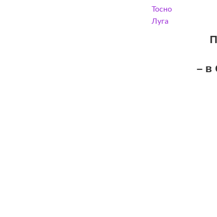
Тосно
Луга
П
– в