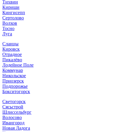
Тихвин
Кириши
Кингисепп
Сертолово
Волхов
Тосно
Луга
Сланцы
Кировск
Отрадное
Пикалёво
Лодейное Поле
Коммунар
Никольское
Приозерск
Подпорожье
Бокситогорск
Светогорск
Сясьстрой
Шлиссельбург
Волосово
Ивангород
Новая Ладога