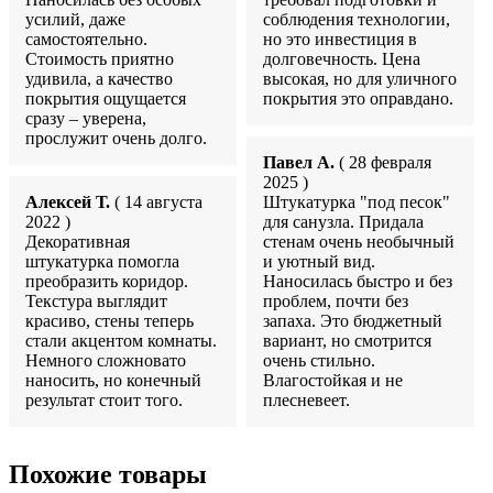
усилий, даже
соблюдения технологии,
самостоятельно.
но это инвестиция в
Стоимость приятно
долговечность. Цена
удивила, а качество
высокая, но для уличного
покрытия ощущается
покрытия это оправдано.
сразу – уверена,
прослужит очень долго.
Павел А.
( 28 февраля
2025 )
Алексей Т.
( 14 августа
Штукатурка "под песок"
2022 )
для санузла. Придала
Декоративная
стенам очень необычный
штукатурка помогла
и уютный вид.
преобразить коридор.
Наносилась быстро и без
Текстура выглядит
проблем, почти без
красиво, стены теперь
запаха. Это бюджетный
стали акцентом комнаты.
вариант, но смотрится
Немного сложновато
очень стильно.
наносить, но конечный
Влагостойкая и не
результат стоит того.
плесневеет.
Похожие товары