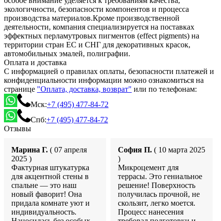
особое внимание уделяется к требованиям качества,
экологичности, безопасности компонентов и процесса
производства материалов.Кроме производственной
деятельности, компания специализируется на поставках
эффектных перламутровых пигментов (effect pigments) на
территории стран ЕС и СНГ для декоративных красок,
автомобильных эмалей, полиграфии.
Оплата и доставка
С информацией о правилах оплаты, безопасности платежей и
конфиденциальности информации можно ознакомиться на
странице
"Оплата, доставка, возврат"
или по телефонам:
Мск:
+7 (495) 477-84-72
Спб:
+7 (495) 477-84-72
Отзывы
Марина Г.
( 07 апреля
София П.
( 10 марта 2025
2025 )
)
Фактурная штукатурка
Микроцемент для
для акцентной стены в
террасы. Это гениальное
спальне — это наш
решение! Поверхность
новый фаворит! Она
получилась прочной, не
придала комнате уют и
скользит, легко моется.
индивидуальность.
Процесс нанесения
Наносилась без особых
требовал подготовки и