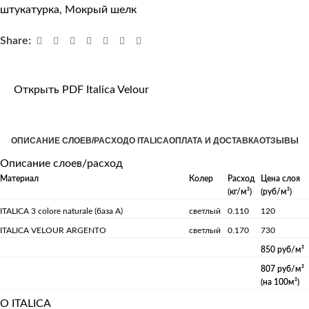
штукатурка
,
Мокрый шелк
Share:
Открыть PDF Italica Velour
ОПИСАНИЕ СЛОЕВ/РАСХОД
О ITALICA
ОПЛАТА И ДОСТАВКА
ОТЗЫВЫ
Описание слоев/расход
Материал
Колер
Расход
Цена слоя
(кг/м²)
(руб/м²)
ITALICA 3 colore naturale (база А)
светлый
0.110
120
ITALICA VELOUR ARGENTO
светлый
0.170
730
850 руб/м²
807 руб/м²
(на 100м²)
О ITALICA