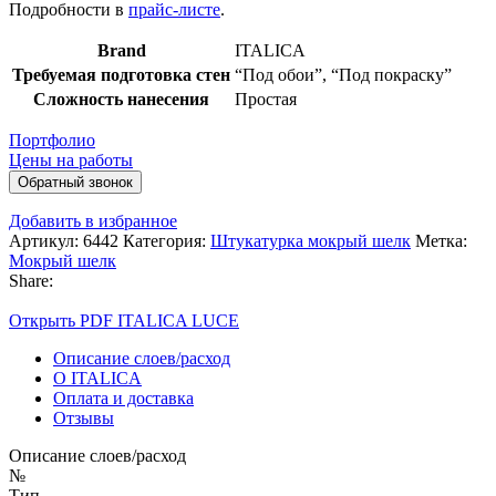
Подробности в
прайс-листе
.
Brand
ITALICA
Требуемая подготовка стен
“Под обои”
,
“Под покраску”
Сложность нанесения
Простая
Портфолио
Цены на работы
Обратный звонок
Добавить в избранное
Артикул:
6442
Категория:
Штукатурка мокрый шелк
Метка:
Мокрый шелк
Share:
Открыть PDF ITALICA LUCE
Описание слоев/расход
О ITALICA
Оплата и доставка
Отзывы
Описание слоев/расход
№
Тип