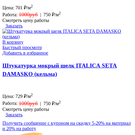
2
Цена:
701
₽/м
2
1000руб
Работа:
|
750 ₽/м
Смотреть цену работы
Заказать
В корзину
Быстрый просмотр
Добавить в избранное
Штукатурка мокрый шелк ITALICA SETA
DAMASKO (кельма)
2
Цена:
729
₽/м
2
1000руб
Работа:
|
750 ₽/м
Смотреть цену работы
Заказать
Получить сообщение с купоном на скидку 5-20% на материал
и 20% на работу