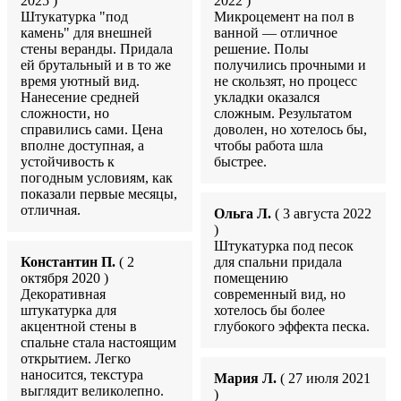
2025 )
2022 )
Штукатурка "под
Микроцемент на пол в
камень" для внешней
ванной — отличное
стены веранды. Придала
решение. Полы
ей брутальный и в то же
получились прочными и
время уютный вид.
не скользят, но процесс
Нанесение средней
укладки оказался
сложности, но
сложным. Результатом
справились сами. Цена
доволен, но хотелось бы,
вполне доступная, а
чтобы работа шла
устойчивость к
быстрее.
погодным условиям, как
показали первые месяцы,
отличная.
Ольга Л.
( 3 августа 2022
)
Штукатурка под песок
Константин П.
( 2
для спальни придала
октября 2020 )
помещению
Декоративная
современный вид, но
штукатурка для
хотелось бы более
акцентной стены в
глубокого эффекта песка.
спальне стала настоящим
открытием. Легко
наносится, текстура
Мария Л.
( 27 июля 2021
выглядит великолепно.
)